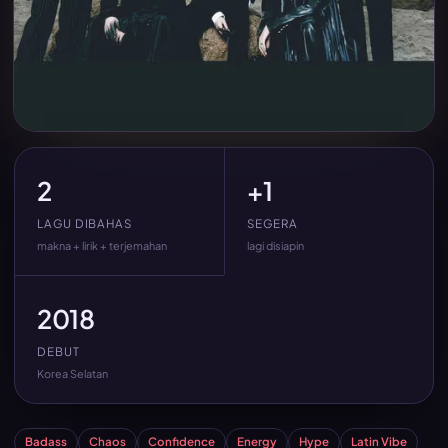
2
+1
LAGU DIBAHAS
SEGERA
makna + lirik + terjemahan
lagi disiapin
2018
DEBUT
Korea Selatan
Badass
Chaos
Confidence
Energy
Hype
Latin Vibe