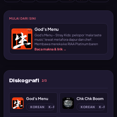
MULAI DARI SINI
God's Menu
God’s Menu – Stray Kids: pelopor ‘mala taste
music’ lewat metafora dapur dan chef.
Membawa mereka ke RIAA Platinum baren
Baca makna & lirik →
Diskografi
2/3
God's Menu
Chk Chk Boom
KOREAN
K-POP
KOREAN
K-POP