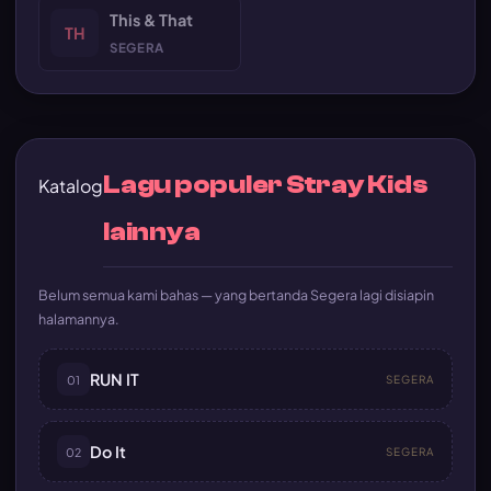
This & That
TH
SEGERA
Lagu populer Stray Kids
Katalog
lainnya
Belum semua kami bahas — yang bertanda Segera lagi disiapin
halamannya.
RUN IT
01
SEGERA
Do It
02
SEGERA