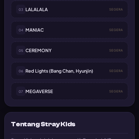
LALALALA
03
SEGERA
MANIAC
04
SEGERA
CEREMONY
05
SEGERA
Red Lights (Bang Chan, Hyunjin)
06
SEGERA
MEGAVERSE
07
SEGERA
Tentang Stray Kids