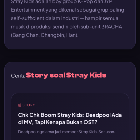
Stray Kids adalah boy group K-Pop dari JYP
Entertainment yang dikenal sebagai grup paling
self-sufficient dalam industri — hampir semua
musik diproduksi sendiri oleh sub-unit 3RACHA
(Bang Chan, Changbin, Han).
Story soal Stray Kids
Cerita
📰 STORY
Chk Chk Boom Stray Kids: Deadpool Ada
di MV, Tapi Kenapa Bukan OST?
Deadpool ngelamar jadi member Stray Kids. Seriusan.