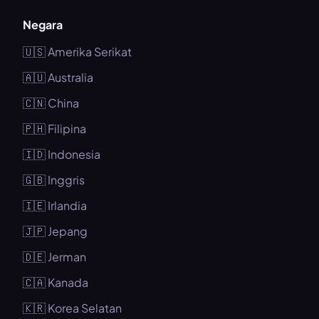
Negara
🇺🇸 Amerika Serikat
🇦🇺 Australia
🇨🇳 China
🇵🇭 Filipina
🇮🇩 Indonesia
🇬🇧 Inggris
🇮🇪 Irlandia
🇯🇵 Jepang
🇩🇪 Jerman
🇨🇦 Kanada
🇰🇷 Korea Selatan