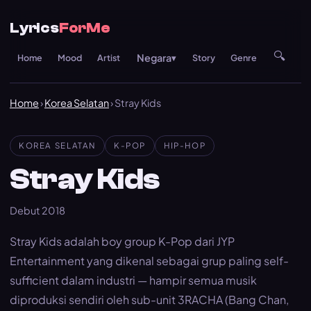
Lyrics
ForMe
🔍
Negara
Home
Mood
Artist
▾
Story
Genre
Re
Home
›
Korea Selatan
› Stray Kids
KOREA SELATAN
K-POP
HIP-HOP
Stray Kids
Debut 2018
Stray Kids adalah boy group K-Pop dari JYP
Entertainment yang dikenal sebagai grup paling self-
sufficient dalam industri — hampir semua musik
diproduksi sendiri oleh sub-unit 3RACHA (Bang Chan,