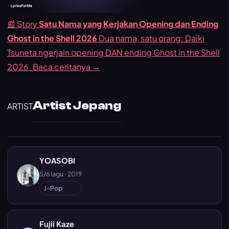
📰 Story
Satu Nama yang Kerjakan Opening dan Ending
Ghost in the Shell 2026
Dua nama, satu orang: Daiki
Tsuneta ngerjain opening DAN ending Ghost in the Shell
2026.
Baca ceritanya →
Artist Jepang
ARTIST
YOASOBI
5/6 lagu · 2019
J-Pop
Fujii Kaze