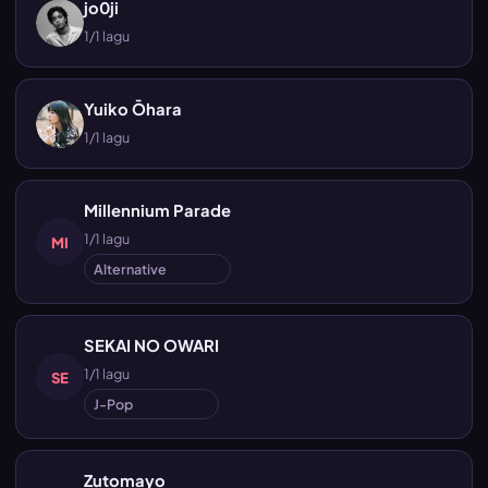
jo0ji
1/1 lagu
Yuiko Ōhara
1/1 lagu
Millennium Parade
1/1 lagu
MI
Alternative
SEKAI NO OWARI
1/1 lagu
SE
J-Pop
Zutomayo