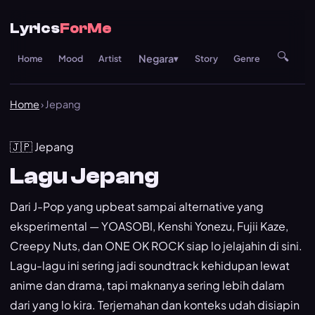
Lyrics
ForMe
🔍
Negara
Home
Mood
Artist
▾
Story
Genre
Re
Home
› Jepang
🇯🇵 Jepang
Lagu Jepang
Dari J-Pop yang upbeat sampai alternative yang
eksperimental — YOASOBI, Kenshi Yonezu, Fujii Kaze,
Creepy Nuts, dan ONE OK ROCK siap lo jelajahin di sini.
Lagu-lagu ini sering jadi soundtrack kehidupan lewat
anime dan drama, tapi maknanya sering lebih dalam
dari yang lo kira. Terjemahan dan konteks udah disiapin