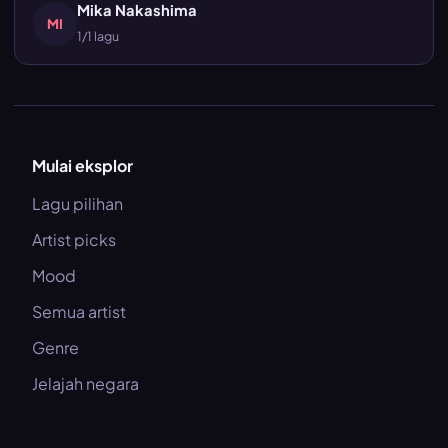
Mika Nakashima
MI
1/1 lagu
Mulai eksplor
Lagu pilihan
Artist picks
Mood
Semua artist
Genre
Jelajah negara