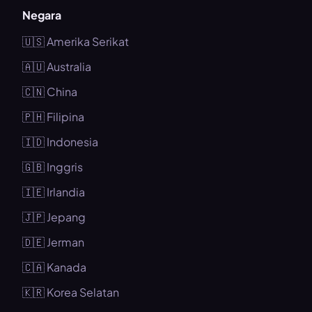
Negara
🇺🇸 Amerika Serikat
🇦🇺 Australia
🇨🇳 China
🇵🇭 Filipina
🇮🇩 Indonesia
🇬🇧 Inggris
🇮🇪 Irlandia
🇯🇵 Jepang
🇩🇪 Jerman
🇨🇦 Kanada
🇰🇷 Korea Selatan