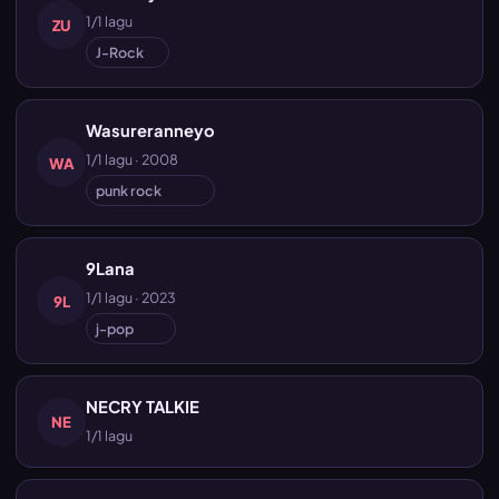
1/1 lagu
ZU
J-Rock
Wasureranneyo
1/1 lagu · 2008
WA
punk rock
9Lana
1/1 lagu · 2023
9L
j-pop
NECRY TALKIE
NE
1/1 lagu