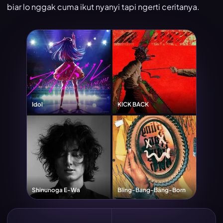
biar lo nggak cuma ikut nyanyi tapi ngerti ceritanya.
Idol
KICK BACK
Shinunoga E-Wa
Bling-Bang-Bang-Born