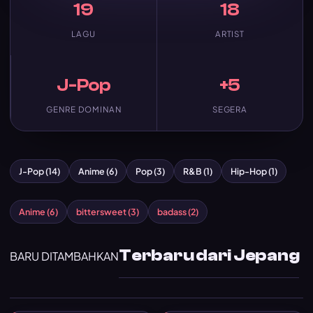
19
18
LAGU
ARTIST
J-Pop
+5
GENRE DOMINAN
SEGERA
J-Pop (14)
Anime (6)
Pop (3)
R&B (1)
Hip-Hop (1)
Anime (6)
bittersweet (3)
badass (2)
Terbaru dari Jepang
BARU DITAMBAHKAN