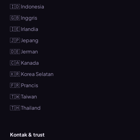
🇮🇩 Indonesia
🇬🇧 Inggris
🇮🇪 Irlandia
🇯🇵 Jepang
🇩🇪 Jerman
🇨🇦 Kanada
🇰🇷 Korea Selatan
🇫🇷 Prancis
🇹🇼 Taiwan
🇹🇭 Thailand
Kontak & trust