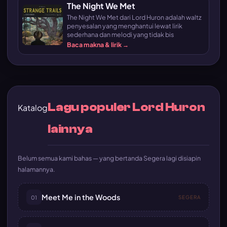
The Night We Met
The Night We Met dari Lord Huron adalah waltz
penyesalan yang menghantui lewat lirik
sederhana dan melodi yang tidak bis
Baca makna & lirik →
Lagu populer Lord Huron
Katalog
lainnya
Belum semua kami bahas — yang bertanda Segera lagi disiapin
halamannya.
Meet Me in the Woods
01
SEGERA