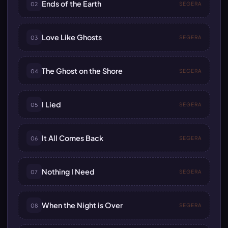
Ends of the Earth
02
SEGERA
Love Like Ghosts
03
SEGERA
The Ghost on the Shore
04
SEGERA
I Lied
05
SEGERA
It All Comes Back
06
SEGERA
Nothing I Need
07
SEGERA
When the Night is Over
08
SEGERA