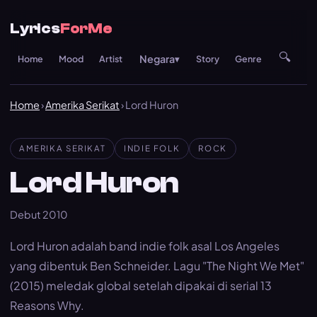
Lyrics
ForMe
🔍
Negara
Home
Mood
Artist
▾
Story
Genre
Re
Home
›
Amerika Serikat
› Lord Huron
AMERIKA SERIKAT
INDIE FOLK
ROCK
Lord Huron
Debut 2010
Lord Huron adalah band indie folk asal Los Angeles
yang dibentuk Ben Schneider. Lagu "The Night We Met"
(2015) meledak global setelah dipakai di serial 13
Reasons Why.