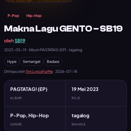
P-Pop
Hip-Hop
Makna Lagu GENTO – SB19
oleh
SB19
2023-05-19 · Album PAGTATAG! (EP) · tagalog
Hype
Semangat
Badass
Ditinjau oleh
Tim LyricsForMe
·
2026-07-18
PAGTATAG! (EP)
19 Mei 2023
ALBUM
RILIS
P-Pop, Hip-Hop
tagalog
GENRE
BAHASA