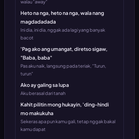
walau "away"
Heto na nga, heto na nga, wala nang
magdadadada
Ini dia, ini dia, nggak ada lagi yang banyak
bacot
'Pag ako ang umangat, diretso sigaw,
"Baba, baba"
Pas aku naik, langsung pada teriak, "Turun,
turun"
Ako ay galing sa lupa
Aku berasal dari tanah
Kahit pilitin mong hukayin, 'ding-hindi
mo makukuha
Sekeras apa pun kamu gali, tetap nggak bakal
kamu dapat