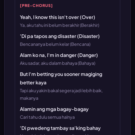
[PRE-CHORUS]
Yeah, I know this isn't over (Over)
Ya, aku tahu ini belum berakhir (Berakhir)
'Di pa tapos ang disaster (Disaster)
Bencananya belum kelar (Bencana)
Alam ko na, I'm in danger (Danger)
Aku sadar, aku dalam bahaya (Bahaya)
But I'm betting you sooner magiging
better kaya
Tapi aku yakin bakal segera jadi lebih baik,
makanya
Alamin ang mga bagay-bagay
Cari tahu dulu semua halnya
'Di pwedeng tambay sa'king bahay