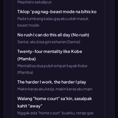
Mephisto sekalipun
Tiklop 'pag nag-beast mode na bihis ko
Pada tumbang kalau gayaku udah masuk
beast mode
No rush I can do this all day (No rush)
Santai, aku bisa gini seharian (Santai)
Twenty-four mentality like Kobe
(Mamba)
Mentalitas dua puluh empat kayak Kobe
(Mamba)
The harder I work, the harder I play
Makin keras aku kerja, makin keras aku main
Walang "home court" sa'kin, sasalpak
kahit "away"
Nggak ada "home court" buatku, tetap gas