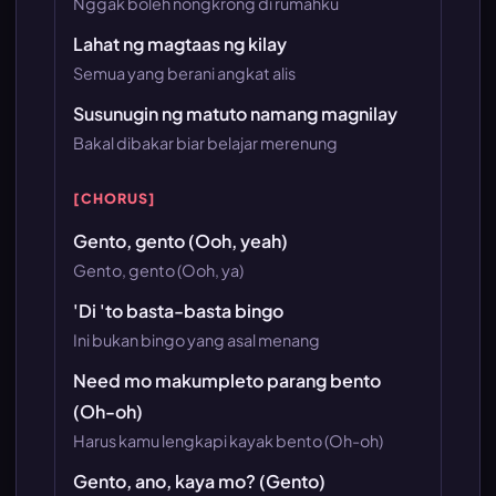
Nggak boleh nongkrong di rumahku
Lahat ng magtaas ng kilay
Semua yang berani angkat alis
Susunugin ng matuto namang magnilay
Bakal dibakar biar belajar merenung
[CHORUS]
Gento, gento (Ooh, yeah)
Gento, gento (Ooh, ya)
'Di 'to basta-basta bingo
Ini bukan bingo yang asal menang
Need mo makumpleto parang bento
(Oh-oh)
Harus kamu lengkapi kayak bento (Oh-oh)
Gento, ano, kaya mo? (Gento)