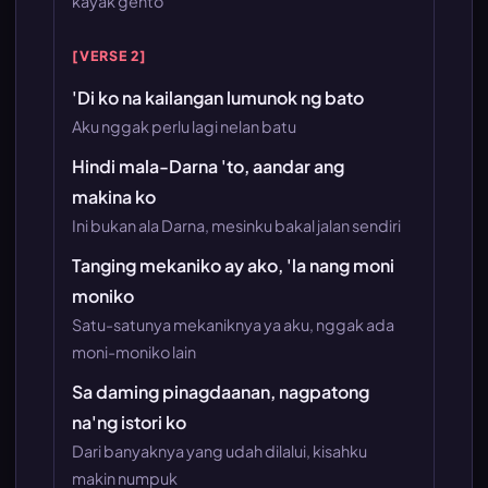
kayak gento
[VERSE 2]
'Di ko na kailangan lumunok ng bato
Aku nggak perlu lagi nelan batu
Hindi mala-Darna 'to, aandar ang
makina ko
Ini bukan ala Darna, mesinku bakal jalan sendiri
Tanging mekaniko ay ako, 'la nang moni
moniko
Satu-satunya mekaniknya ya aku, nggak ada
moni-moniko lain
Sa daming pinagdaanan, nagpatong
na'ng istori ko
Dari banyaknya yang udah dilalui, kisahku
makin numpuk