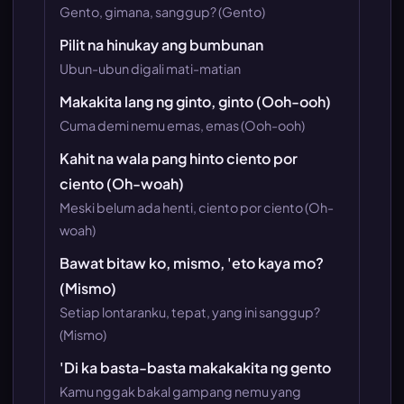
Gento, gimana, sanggup? (Gento)
Pilit na hinukay ang bumbunan
Ubun-ubun digali mati-matian
Makakita lang ng ginto, ginto (Ooh-ooh)
Cuma demi nemu emas, emas (Ooh-ooh)
Kahit na wala pang hinto ciento por
ciento (Oh-woah)
Meski belum ada henti, ciento por ciento (Oh-
woah)
Bawat bitaw ko, mismo, 'eto kaya mo?
(Mismo)
Setiap lontaranku, tepat, yang ini sanggup?
(Mismo)
'Di ka basta-basta makakakita ng gento
Kamu nggak bakal gampang nemu yang