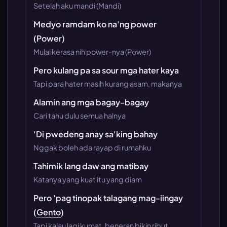
Setelah aku mandi (Mandi)
Medyo ramdam ko na'ng power
(Power)
Mulai kerasa nih power-nya (Power)
Pero kulang pa sa sour mga hater kaya
Tapi para hater masih kurang asam, makanya
Alamin ang mga bagay-bagay
Cari tahu dulu semua halnya
'Di pwedeng anay sa'king bahay
Nggak boleh ada rayap di rumahku
Tahimik lang daw ang matibay
Katanya yang kuat itu yang diam
Pero 'pag tinopak talagang mag-iingay
(
Gento
)
Tapi kalau lagi kumat, beneran bikin ribut