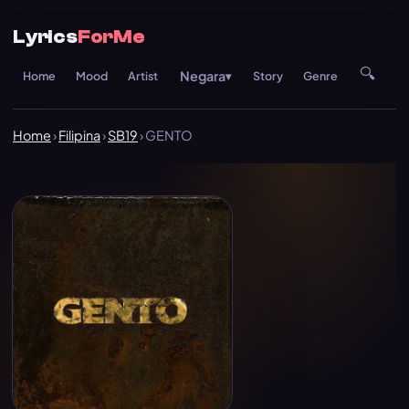
Lyrics
ForMe
🔍
Negara
Home
Mood
Artist
▾
Story
Genre
Re
Home
›
Filipina
›
SB19
› GENTO