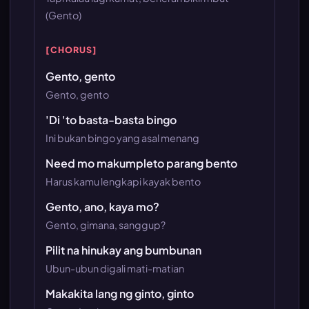
(Gento)
[CHORUS]
Gento, gento
Gento, gento
'Di 'to basta-basta bingo
Ini bukan bingo yang asal menang
Need mo makumpleto parang bento
Harus kamu lengkapi kayak bento
Gento, ano, kaya mo?
Gento, gimana, sanggup?
Pilit na hinukay ang bumbunan
Ubun-ubun digali mati-matian
Makakita lang ng ginto, ginto