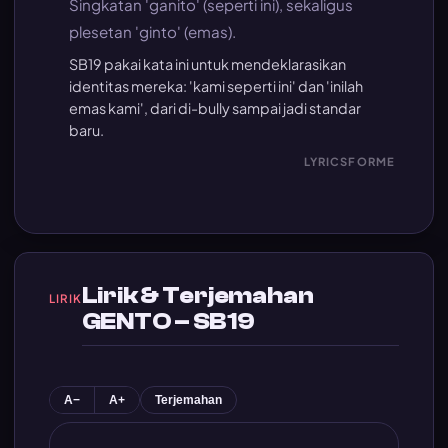
Singkatan 'ganito' (seperti ini), sekaligus
plesetan 'ginto' (emas).
SB19 pakai kata ini untuk mendeklarasikan
identitas mereka: 'kami seperti ini' dan 'inilah
emas kami', dari di-bully sampai jadi standar
baru.
LYRICSFORME
Lirik & Terjemahan
LIRIK
GENTO – SB19
A−
A+
Terjemahan