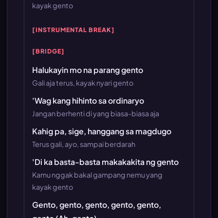
kayak gento
[INSTRUMENTAL BREAK]
[BRIDGE]
Halukayin mo na parang gento
Gali aja terus, kayak nyari gento
'Wag kang hihinto sa ordinaryo
Jangan berhenti di yang biasa-biasa aja
Kahig pa, sige, hanggang sa magdugo
Terus gali, ayo, sampai berdarah
'Di ka basta-basta makakakita ng gento
Kamu nggak bakal gampang nemu yang
kayak gento
Gento, gento, gento, gento, gento,