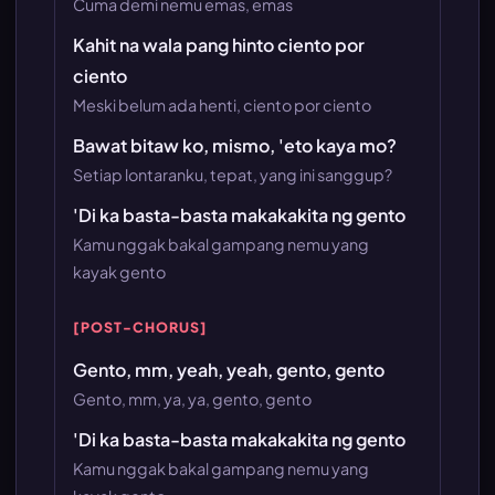
Cuma demi nemu emas, emas
Kahit na wala pang hinto ciento por
ciento
Meski belum ada henti, ciento por ciento
Bawat bitaw ko, mismo, 'eto kaya mo?
Setiap lontaranku, tepat, yang ini sanggup?
'Di ka basta-basta makakakita ng gento
Kamu nggak bakal gampang nemu yang
kayak gento
[POST-CHORUS]
Gento, mm, yeah, yeah, gento, gento
Gento, mm, ya, ya, gento, gento
'Di ka basta-basta makakakita ng gento
Kamu nggak bakal gampang nemu yang