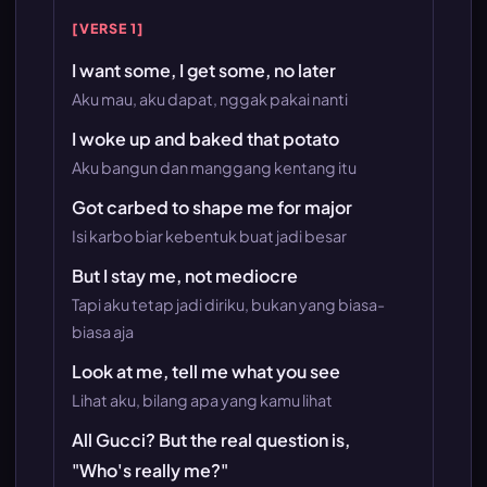
[VERSE 1]
I want some, I get some, no later
Aku mau, aku dapat, nggak pakai nanti
I woke up and baked that potato
Aku bangun dan manggang kentang itu
Got carbed to shape me for major
Isi karbo biar kebentuk buat jadi besar
But I stay me, not mediocre
Tapi aku tetap jadi diriku, bukan yang biasa-
biasa aja
Look at me, tell me what you see
Lihat aku, bilang apa yang kamu lihat
All Gucci? But the real question is,
"Who's really me?"