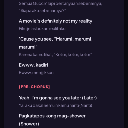
Semua Gucci? Tapi pertanyaan sebenarnya,
"Siapa aku sebenarnya?"
A movie's definitely not my reality
Film jelas bukan realitaku
'Cause you see, "Marumi, marumi,
marumi"
Karena kamu lihat, "Kotor, kotor, kotor"
Ewww, kadiri
Ewww, menjijikkan
[PRE-CHORUS]
Yeah, I'm gonna see you later (Later)
Ya, aku bakal nemuin kamu nanti (Nanti)
Pagkatapos kong mag-shower
(Shower)