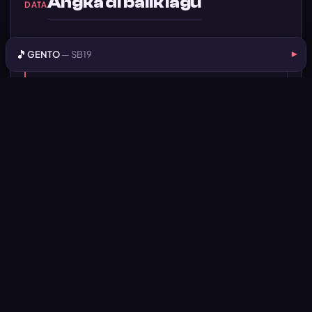
Angka di balik lagu
DATA
🎵
GENTO
— SB19
▾
Popularitas
#67 dari 116 lagu di katalog LyricsForMe
berdasarkan data popularitas Deezer (snapshot
2026-07-17).
Kosakata
Liriknya merangkai 224 kata unik dari total sekitar 451
kata.
Angka dihitung otomatis dari lirik, durasi, dan katalog
LyricsForMe; popularitas dari data publik Deezer.