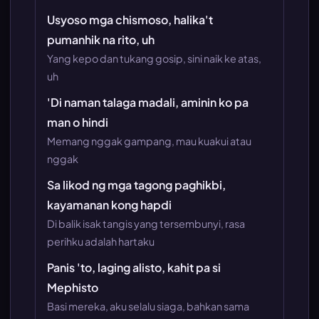
Usyoso mga chismoso, halika't
pumanhik na rito, uh
Yang kepo dan tukang gosip, sini naik ke atas,
uh
'Di naman talaga madali, aminin ko pa
man o hindi
Memang nggak gampang, mau kuakui atau
nggak
Sa likod ng mga tagong paghikbi,
kayamanan kong hapdi
Di balik isak tangis yang tersembunyi, rasa
perihku adalah hartaku
Panis 'to, laging alisto, kahit pa si
Mephisto
Basi mereka, aku selalu siaga, bahkan sama