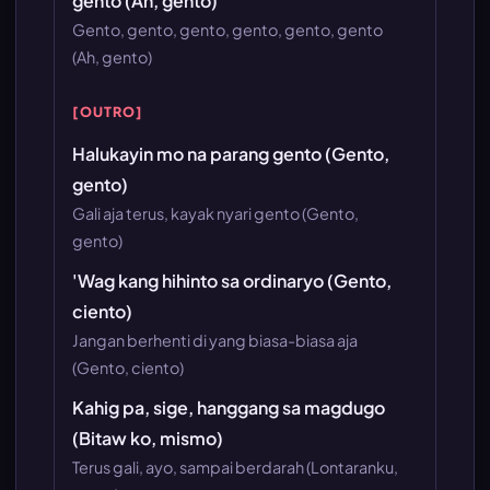
gento (Ah, gento)
Gento, gento, gento, gento, gento, gento
(Ah, gento)
[OUTRO]
Halukayin mo na parang gento (Gento,
gento)
Gali aja terus, kayak nyari gento (Gento,
gento)
'Wag kang hihinto sa ordinaryo (Gento,
ciento)
Jangan berhenti di yang biasa-biasa aja
(Gento, ciento)
Kahig pa, sige, hanggang sa magdugo
(Bitaw ko, mismo)
Terus gali, ayo, sampai berdarah (Lontaranku,