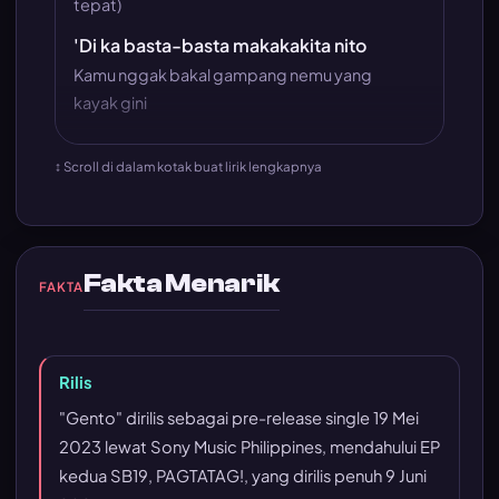
tepat)
'Di ka basta-basta makakakita nito
Kamu nggak bakal gampang nemu yang
kayak gini
↕ Scroll di dalam kotak buat lirik lengkapnya
Fakta Menarik
FAKTA
Rilis
"Gento" dirilis sebagai pre-release single 19 Mei
2023 lewat Sony Music Philippines, mendahului EP
kedua SB19, PAGTATAG!, yang dirilis penuh 9 Juni