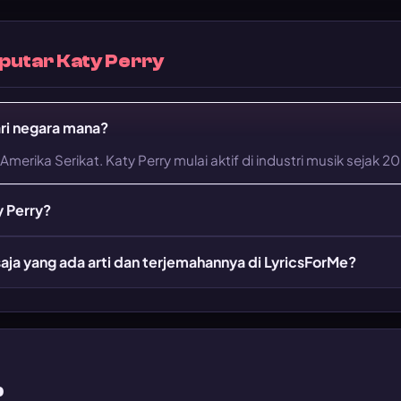
putar Katy Perry
ari negara mana?
 Amerika Serikat. Katy Perry mulai aktif di industri musik sejak 2
y Perry?
saja yang ada arti dan terjemahannya di LyricsForMe?
p