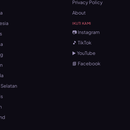
Privacy Policy
na
About
esia
IKUTI KAMI
📷 Instagram
s
🎵 TikTok
ia
▶️ YouTube
ng
📘 Facebook
an
da
 Selatan
is
n
and