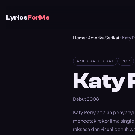
Lyrics
ForMe
Home
›
Amerika Serikat
› Katy 
AMERIKA SERIKAT
POP
Katy 
Debut 2008
Katy Perry adalah penyany
mencetak rekor lima single 
raksasa dan visual penuh w