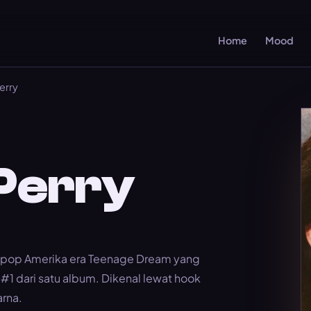
Home
Mood
Perry
Perry
i pop Amerika era Teenage Dream yang
#1 dari satu album. Dikenal lewat hook
arna.