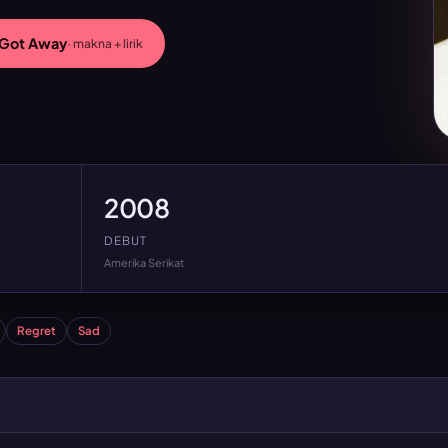
t Got Away
· makna + lirik
2008
DEBUT
Amerika Serikat
Regret
Sad