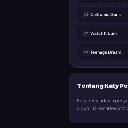
California Gurls
05
Watch It Burn
07
Teenage Dream
09
Tentang Katy Pe
Katy Perry adalah peny
album. Dikenal lewat ho