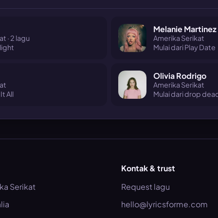
Melanie Martinez
t · 2 lagu
Amerika Serikat
light
Mulai dari Play Date
Olivia Rodrigo
at
Amerika Serikat
It All
Mulai dari drop dea
Kontak & trust
ka Serikat
Request lagu
lia
hello@lyricsforme.com