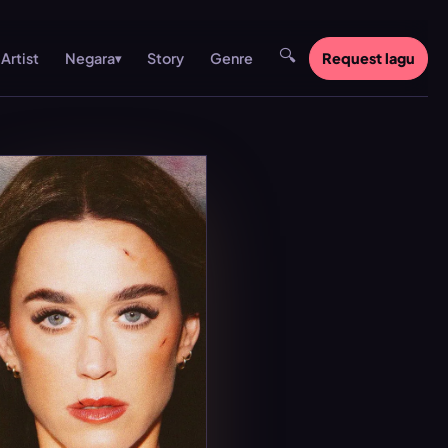
🔍
Artist
Story
Genre
Request lagu
Negara
▾