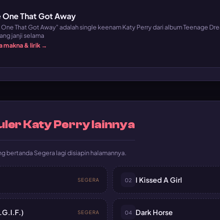
 One That Got Away
 One That Got Away" adalah single keenam Katy Perry dari album Teenage Dr
ang janji selama
 makna & lirik →
ler Katy Perry lainnya
 bertanda Segera lagi disiapin halamannya.
I Kissed A Girl
SEGERA
02
.G.I.F.)
Dark Horse
SEGERA
04