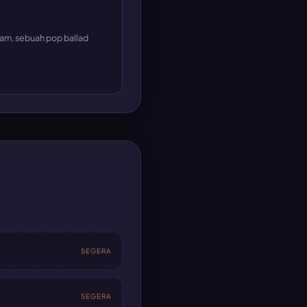
eam, sebuah pop ballad
SEGERA
SEGERA