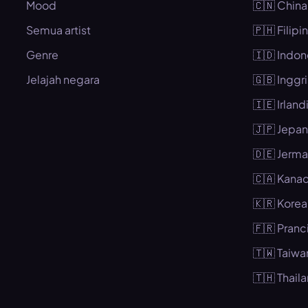
Mood
🇨🇳 China
Semua artist
🇵🇭 Filipi
Genre
🇮🇩 Indon
Jelajah negara
🇬🇧 Inggri
🇮🇪 Irland
🇯🇵 Jepa
🇩🇪 Jerm
🇨🇦 Kana
🇰🇷 Korea
🇫🇷 Pranc
🇹🇼 Taiwa
🇹🇭 Thail