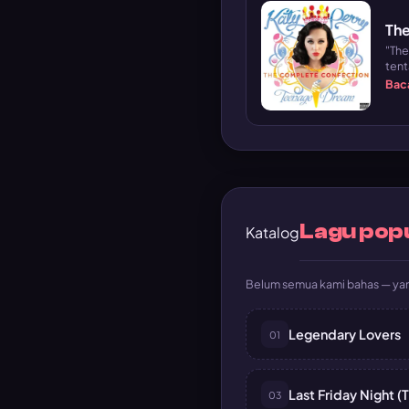
The
"The
tent
Baca
Lagu popu
Katalog
Belum semua kami bahas — yang
Legendary Lovers
01
Last Friday Night (T
03