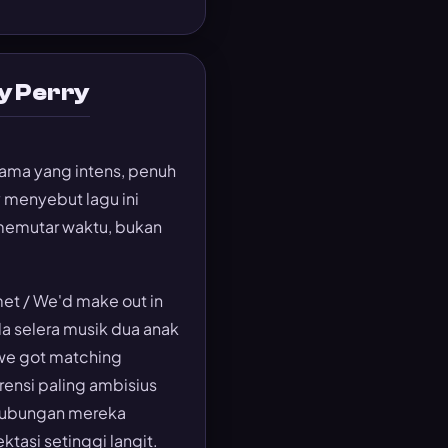
ty Perry
tama yang intens, penuh
y menyebut lagu ini
 memutar waktu, bukan
met / We'd make out in
a selera musik dua anak
 we got matching
erensi paling ambisius
 hubungan mereka
asi setinggi langit.