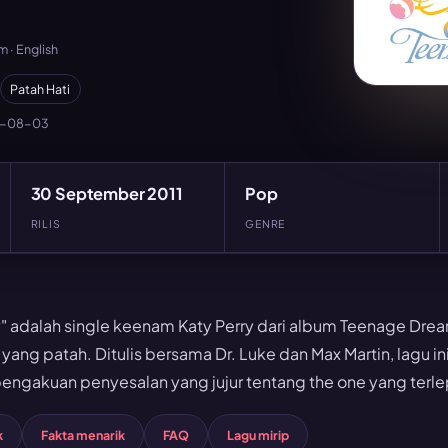
 · English
Patah Hati
6-08-03
30 September 2011
Pop
RILIS
GENRE
" adalah single keenam Katy Perry dari album Teenage Dre
 yang patah. Ditulis bersama Dr. Luke dan Max Martin, lagu i
pengakuan penyesalan yang jujur tentang the one yang terle
k
Fakta menarik
FAQ
Lagu mirip