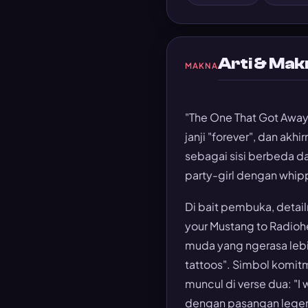
Arti & Mak
MAKNA
"The One That Got Away
janji "forever", dan ak
sebagai sisi berbeda d
party-girl dengan whip
Di bait pembuka, detail
your Mustang to Radioh
muda yang ngerasa lebih
tattoos". Simbol komitme
muncul di verse dua: "
dengan pasangan legend