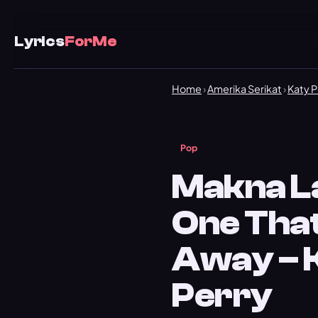
Lyrics
ForMe
Home
›
Amerika Serikat
›
Katy P
Pop
Makna L
One Tha
Away – 
Perry