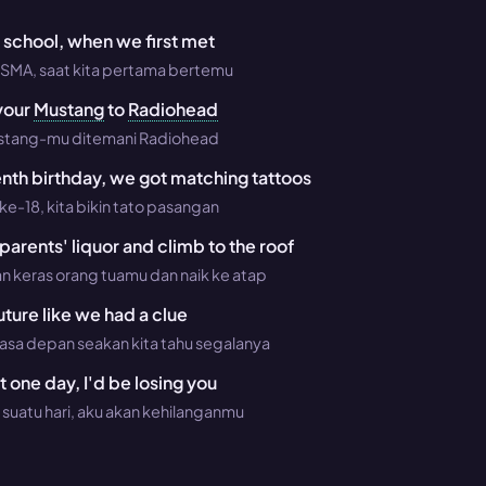
 school, when we first met
 SMA, saat kita pertama bertemu
your
Mustang
to
Radiohead
ustang-mu ditemani Radiohead
nth birthday, we got matching tattoos
ke-18, kita bikin tato pasangan
parents' liquor and climb to the roof
n keras orang tuamu dan naik ke atap
uture like we had a clue
asa depan seakan kita tahu segalanya
 one day, I'd be losing you
suatu hari, aku akan kehilanganmu