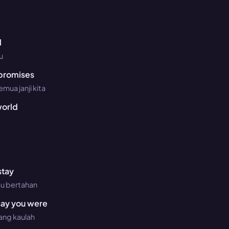
l
u
 promises
mua janji kita
world
stay
u bertahan
 say you were
lang kaulah