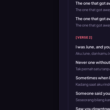
The one that got 
The one that got awa
The one that got 
The one that got awa
[VERSE 2]
I was June, and y
Aku June, dan kamu 
Never one without
Tak pernah satu tanpa 
Sometimes when I 
Kadang saat aku rind
Someone said you
Seseorang bilang k
Saw you downtown,