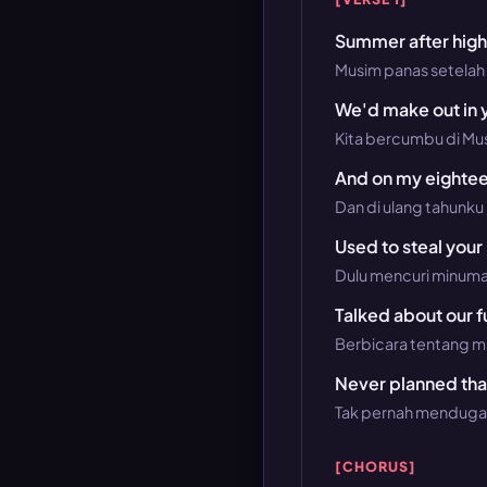
Summer after high
Musim panas setelah
We'd make out in 
Kita bercumbu di M
And on my eightee
Dan di ulang tahunku 
Used to steal your 
Dulu mencuri minuma
Talked about our f
Berbicara tentang m
Never planned that
Tak pernah menduga 
[CHORUS]