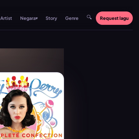
🔍
Artist
Story
Genre
Request lagu
Negara
▾