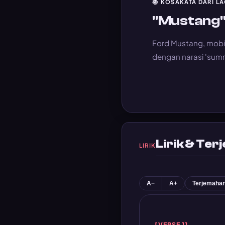
📚 KOSAKATA DARI LA
"Mustang
Ford Mustang, mobil
dengan narasi 'summ
Lirik & Te
LIRIK
A−
A+
Terjemaha
[VERSE 1]