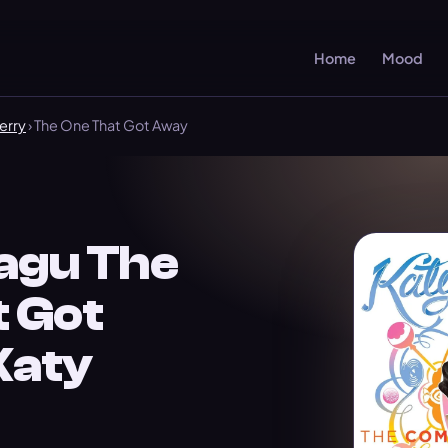
Home
Mood
erry
› The One That Got Away
agu The
t Got
Katy