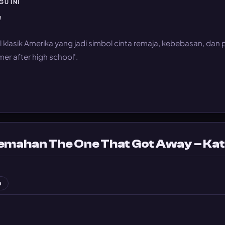
GU INI
"
 klasik Amerika yang jadi simbol cinta remaja, kebebasan, da
er after high school'.
rjemahan The One That Got Away – Ka
n