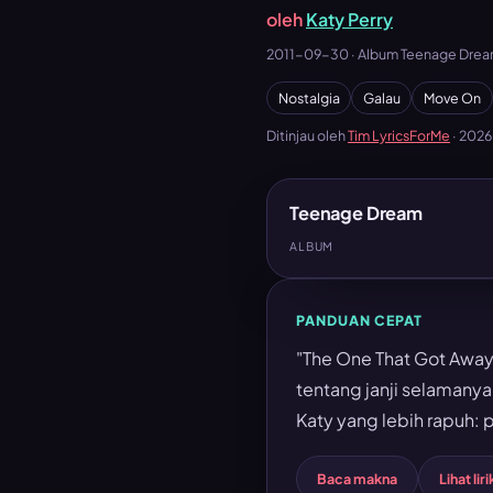
oleh
Katy Perry
2011-09-30 · Album Teenage Dream
Nostalgia
Galau
Move On
Ditinjau oleh
Tim LyricsForMe
·
202
Teenage Dream
ALBUM
PANDUAN CEPAT
"The One That Got Away
tentang janji selamanya
Katy yang lebih rapuh: 
Baca makna
Lihat liri