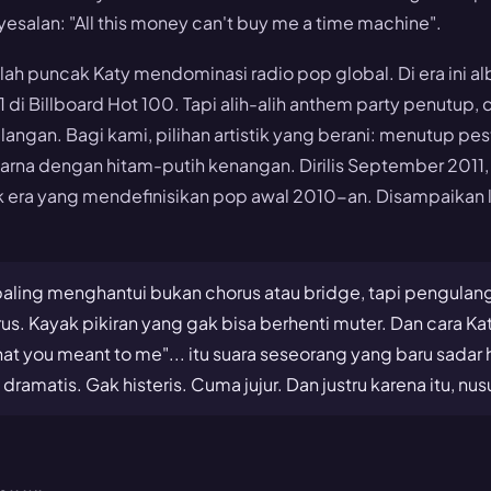
esalan: "All this money can't buy me a time machine".
ah puncak Katy mendominasi radio pop global. Di era ini 
 di Billboard Hot 100. Tapi alih-alih anthem party penutup, 
langan. Bagi kami, pilihan artistik yang berani: menutup p
rna dengan hitam-putih kenangan. Dirilis September 2011, l
tuk era yang mendefinisikan pop awal 2010-an. Disampaikan 
aling menghantui bukan chorus atau bridge, tapi pengulanga
us. Kayak pikiran yang gak bisa berhenti muter. Dan cara Ka
at you meant to me"... itu suara seseorang yang baru sadar 
 dramatis. Gak histeris. Cuma jujur. Dan justru karena itu, n