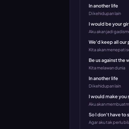
In another life
Di kehidupan lain
I would be your gir
Aku akan jadi gadism
We'd keep all our
Kita akan menepati se
Be us against the 
Kita melawan dunia
In another life
Di kehidupan lain
I would make you 
Aku akan membuatm
So I don't have to
Agar aku tak perlu bi