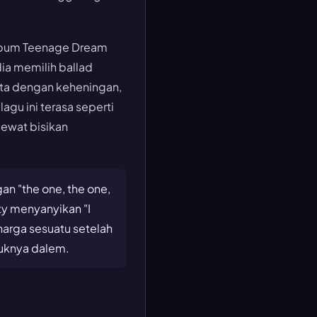
album Teenage Dream
dia memilih ballad
esta dengan keheningan,
agu ini terasa seperti
lewat bisikan
n "the one, the one,
ty menyanyikan "I
harga sesuatu setelah
usuknya dalem.