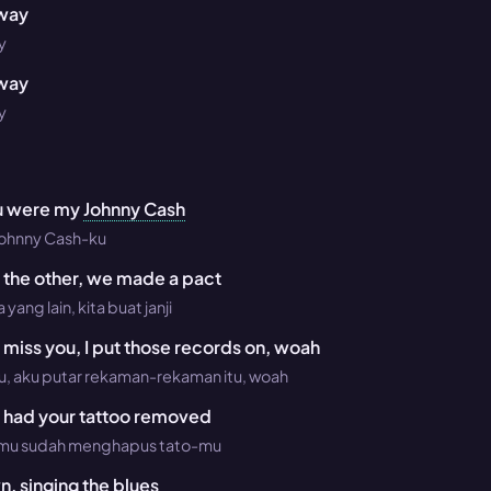
away
y
away
y
ou were my
Johnny Cash
Johnny Cash-ku
 the other, we made a pact
yang lain, kita buat janji
miss you, I put those records on, woah
u, aku putar rekaman-rekaman itu, woah
 had your tattoo removed
amu sudah menghapus tato-mu
 singing the blues