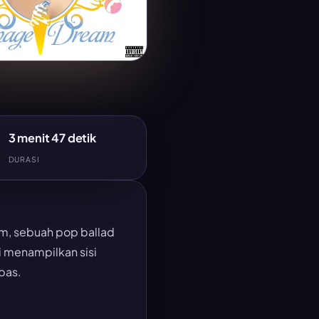
3 menit 47 detik
DURASI
am, sebuah pop ballad
ni menampilkan sisi
pas.