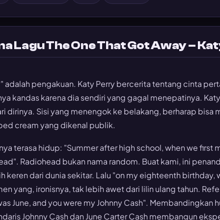
na Lagu The One That Got Away – Ka
" adalah pengakuan. Katy Perry bercerita tentang cinta per
hirnya kandas karena dia sendiri yang gagal menepatinya. Kat
ari dirinya. Sisi yang menengok ke belakang, berharap bisa
ped cream yang dikenal publik.
nya terasa hidup: "Summer after high school, when we first 
ead". Radiohead bukan nama random. Buat kami, ini penand
 keren dari dunia sekitar. Lalu "on my eighteenth birthday,
n yang, ironisnya, tak lebih awet dari lilin ulang tahun. Ref
I was June, and you were my Johnny Cash". Membandingkan
aris Johnny Cash dan June Carter Cash membangun ekspekt