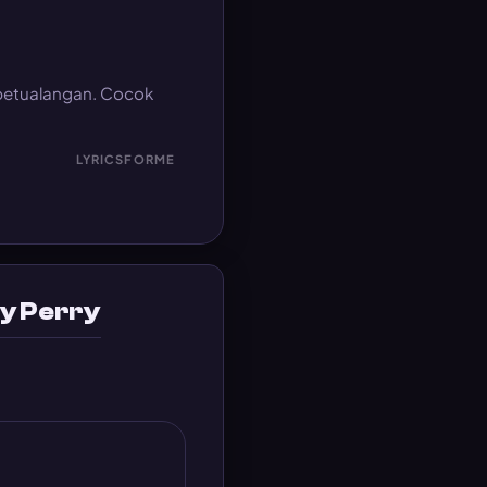
n petualangan. Cocok
LYRICSFORME
ty Perry