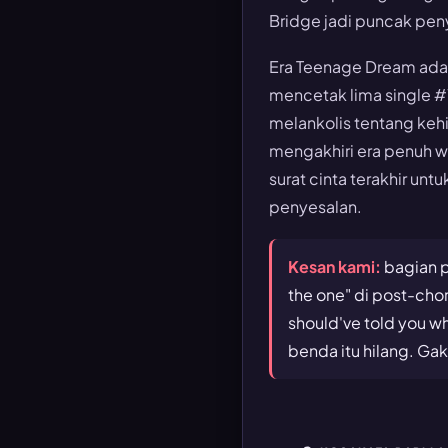
Bridge jadi puncak peny
Era Teenage Dream adal
mencetak lima single #1
melankolis tentang kehi
mengakhiri era penuh wa
surat cinta terakhir un
penyesalan.
Kesan kami:
bagian p
the one" di post-chor
should've told you wh
benda itu hilang. Gak