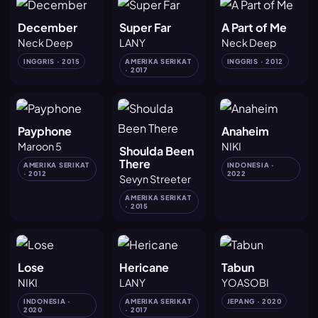
December
Super Far
A Part of Me
Neck Deep
LANY
Neck Deep
INGGRIS · 2015
AMERIKA SERIKAT
INGGRIS · 2012
· 2017
Payphone
Anaheim
Maroon 5
NIKI
Shoulda Been
There
AMERIKA SERIKAT
INDONESIA ·
· 2012
2022
Sevyn Streeter
AMERIKA SERIKAT
· 2015
Lose
Hericane
Tabun
NIKI
LANY
YOASOBI
INDONESIA ·
AMERIKA SERIKAT
JEPANG · 2020
2020
· 2017