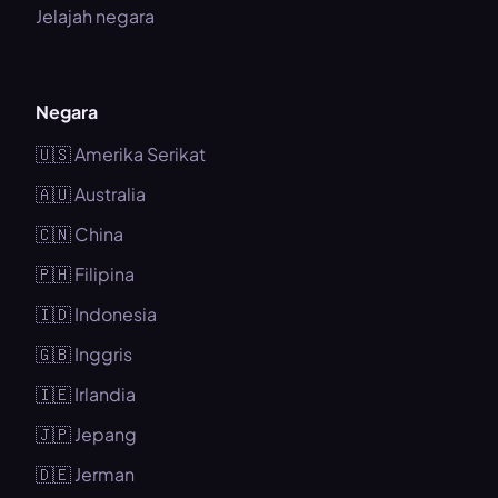
Jelajah negara
Negara
🇺🇸 Amerika Serikat
🇦🇺 Australia
🇨🇳 China
🇵🇭 Filipina
🇮🇩 Indonesia
🇬🇧 Inggris
🇮🇪 Irlandia
🇯🇵 Jepang
🇩🇪 Jerman