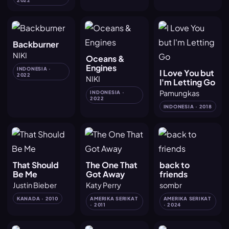
Backburner
NIKI
Oceans &
Engines
INDONESIA ·
I Love You but
2022
NIKI
I'm Letting Go
Pamungkas
INDONESIA ·
2022
INDONESIA · 2018
That Should
The One That
back to
Be Me
Got Away
friends
Justin Bieber
Katy Perry
sombr
KANADA · 2010
AMERIKA SERIKAT
AMERIKA SERIKAT
· 2011
· 2024