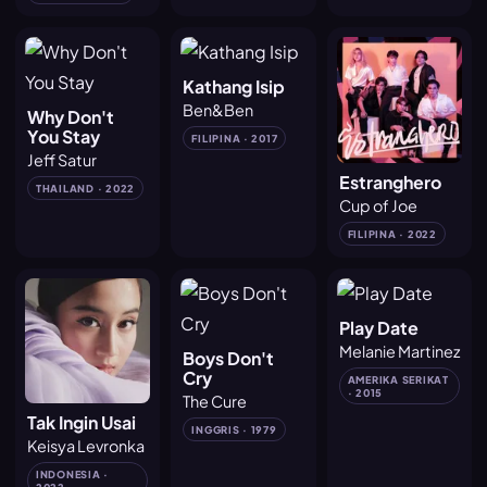
Kathang Isip
Ben&Ben
Why Don't
You Stay
FILIPINA · 2017
Jeff Satur
Estranghero
THAILAND · 2022
Cup of Joe
FILIPINA · 2022
Play Date
Melanie Martinez
Boys Don't
Cry
AMERIKA SERIKAT
· 2015
The Cure
Tak Ingin Usai
INGGRIS · 1979
Keisya Levronka
INDONESIA ·
2022