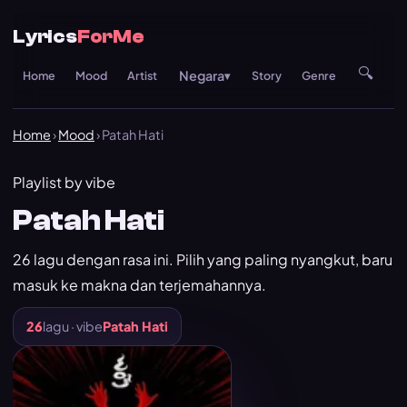
Lyrics
ForMe
🔍
Negara
Home
Mood
Artist
▾
Story
Genre
Re
Home
›
Mood
› Patah Hati
Playlist by vibe
Patah Hati
26 lagu dengan rasa ini. Pilih yang paling nyangkut, baru
masuk ke makna dan terjemahannya.
26
lagu · vibe
Patah Hati