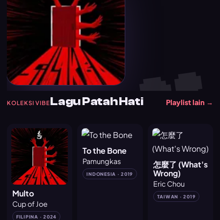
💔
Lagu Patah Hati
Playlist lain →
KOLEKSI VIBE
To the Bone
Pamungkas
怎麼了 (What's
Wrong)
INDONESIA · 2019
Eric Chou
Multo
TAIWAN · 2019
Cup of Joe
FILIPINA · 2024