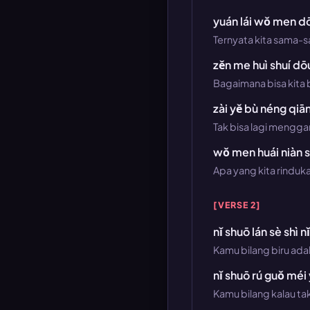
yuán lái wǒ men d
Ternyata kita sama-
zěn me huì shuí dōu
Bagaimana bisa kita
zài yě bù néng qiān
Tak bisa lagi meng
wǒ men huái niàn sh
Apa yang kita rinduka
[VERSE 2]
nǐ shuō lán sè shì n
Kamu bilang biru ad
nǐ shuō rú guǒ méi 
Kamu bilang kalau tak