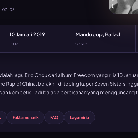
6-07-05
10 Januari 2019
Mandopop, Ballad
RILIS
GENRE
ah lagu Eric Chou dari album Freedom yang rilis 10 Januari
 Rap of China, berakhir di tebing kapur Seven Sisters Inggri
n kompetisi jadi balada perpisahan yang mengguncang t
k
Fakta menarik
FAQ
Lagu mirip