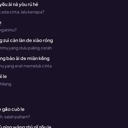
yǒu ài nà yòu rú hé
 ada cinta, lalu kenapa?
e
enganmu?
g zuì càn làn de xiào róng
mmu yang dulu paling cerah
yōng bào ài de miàn kǒng
mu yang erat memeluk cinta
ī le
hilang
e gǎo cuò le
h, salah paham?
hù níng wàng zhù nǐ zǒu le