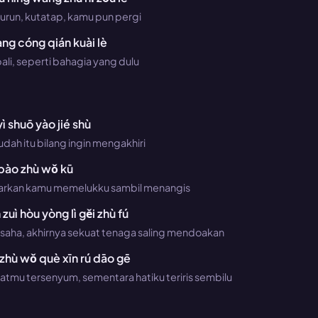
turun, kutatap, kamu pun pergi
àng cóng qián kuài lè
li, seperti bahagia yang dulu
ì shuō yào jié shù
ah itu bilang ingin mengakhiri
 bào zhù wǒ kū
iarkan kamu memelukku sambil menangis
zuì hòu yòng lì gěi zhù fú
rusaha, akhirnya sekuat tenaga saling mendoakan
 zhù wǒ què xīn rú dāo gē
tmu tersenyum, sementara hatiku teriris sembilu