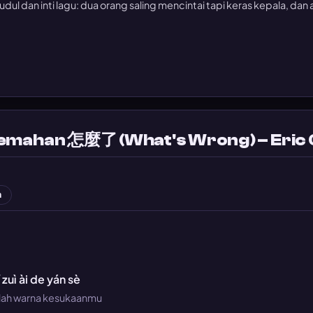
udul dan inti lagu: dua orang saling mencintai tapi keras kepala, dan
rjemahan 怎麼了 (What's Wrong) – Eric
n
ǐ zuì ài de yán sè
alah warna kesukaanmu