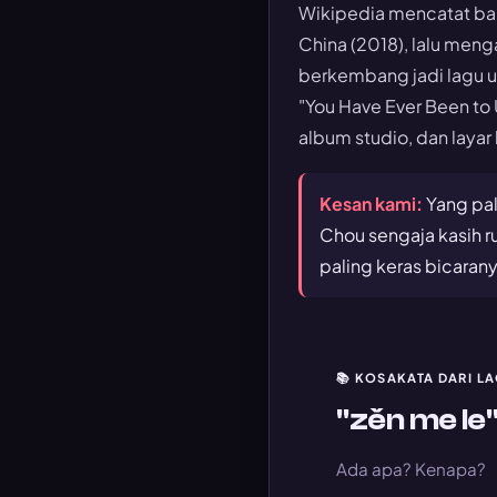
Wikipedia mencatat ba
China (2018), lalu men
berkembang jadi lagu u
"
You Have Ever Been to 
album studio, dan layar 
Kesan kami:
Yang pal
Chou sengaja kasih ru
paling keras bicarany
📚 KOSAKATA DARI LA
"zěn me le
Ada apa? Kenapa?