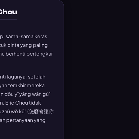
 Chou
api sama-sama keras
uk cinta yang paling
mu berhenti bertengkar
ti lagunya: setelah
gan terakhir mereka
n dōu yī yàng wán gù"
 Eric Chou tidak
ǐ bào zhù wǒ kū" (怎麼會讓你
h pertanyaan yang