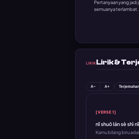
Pertanyaan yang jadi j
semuanya terlambat.
Lirik & Te
LIRIK
A−
A+
Terjemaha
[VERSE 1]
nǐ shuō lán sè shì n
Kamu bilang biru ad