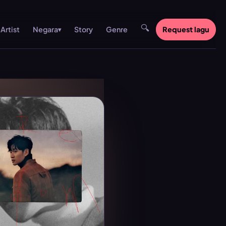
🔍
Artist
Story
Genre
Request lagu
Negara
▾