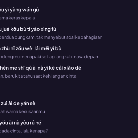
ōu yī yàng wán gù
sama keras kepala
 jué kǒu bù tí yào xìng fú
 berdua bungkam, tak menyebut soal kebahagiaan
 zhù nǐ zǒu wèi lái měi yī bù
gandengmu menapaki setiap langkah masa depan
én me shī qù ài nà yī kè cái xiǎo dé
n, baru kita tahu saat kehilangan cinta
ǐ zuì ài de yán sè
alah warna kesukaanmu
yǒu ài nà yòu rú hé
 ada cinta, lalu kenapa?