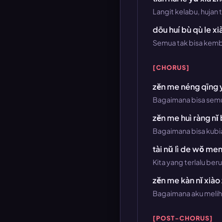
Langit kelabu, hujan 
dōu huí bù qù le xi
Semua tak bisa kemba
[CHORUS]
zěn me néng qīng y
Bagaimana bisa semud
zěn me huì ràng nǐ
Bagaimana bisa kub
tài nǔ lì de wǒ men 
Kita yang terlalu be
zěn me kàn nǐ xiào
Bagaimana aku meliha
[POST-CHORUS]