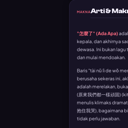
Arti & Ma
MAKNA
"怎麼了" (Ada Apa)
adal
kepala, dan akhirnya s
dewasa. Ini bukan lagu 
dan mulai mendoakan.
Baris "tài nǔ lì de wǒ
berusaha sekeras ini, 
adalah merelakan, buka
(原來我們都一樣頑固) (kita ber
menulis klimaks dramat
抱住我哭), bagaimana bis
tidak perlu jawaban.