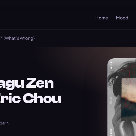
Home
Mood
 (What's Wrong)
agu Zen
Eric Chou
darin