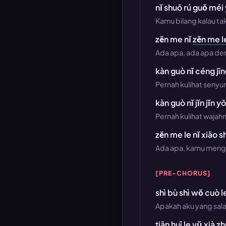
nǐ shuō rú guǒ méi 
Kamu bilang kalau tak
zěn me nǐ
zěn me l
Ada apa, ada apa d
kàn guò nǐ céng jīn
Pernah kulihat senyu
kàn guò nǐ jǐn jǐn 
Pernah kulihat wajah
zěn me le nǐ xiāo sh
Ada apa, kamu meng
[PRE-CHORUS]
shì bù shì wǒ cuò l
Apakah aku yang sala
tiān huī le yǔ xià z