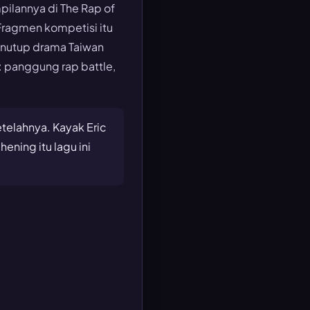
ilannya di The Rap of
Fragmen kompetisi itu
enutup drama Taiwan
 panggung rap battle,
etelahnya. Kayak Eric
ening itu lagu ini