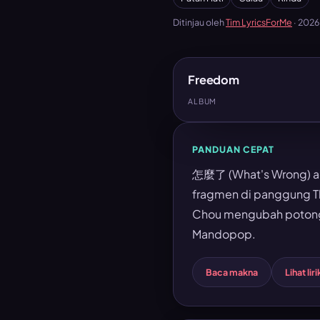
Ditinjau oleh
Tim LyricsForMe
·
202
Freedom
ALBUM
PANDUAN CEPAT
怎麼了 (What's Wrong) adal
fragmen di panggung The
Chou mengubah potonga
Mandopop.
Baca makna
Lihat liri