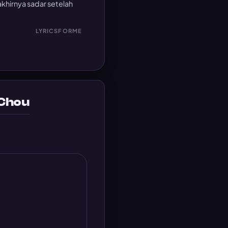
 akhirnya sadar setelah
LYRICSFORME
 Chou