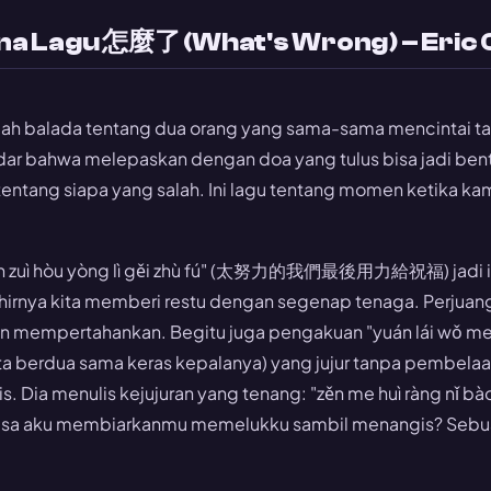
kna Lagu 怎麼了 (What's Wrong) – Eric
ah balada tentang dua orang yang sama-sama mencintai t
adar bahwa melepaskan dengan doa yang tulus bisa jadi bent
tentang siapa yang salah. Ini lagu tentang momen ketika ka
 men zuì hòu yòng lì gěi zhù fú" (太努力的我們最後用力給祝福) jadi in
akhirnya kita memberi restu dengan segenap tenaga. Perjuan
n mempertahankan. Begitu juga pengakuan "yuán lái wǒ me
dua sama keras kepalanya) yang jujur tanpa pembelaan.
is. Dia menulis kejujuran yang tenang: "zěn me huì ràng n
a aku membiarkanmu memelukku sambil menangis? Sebua