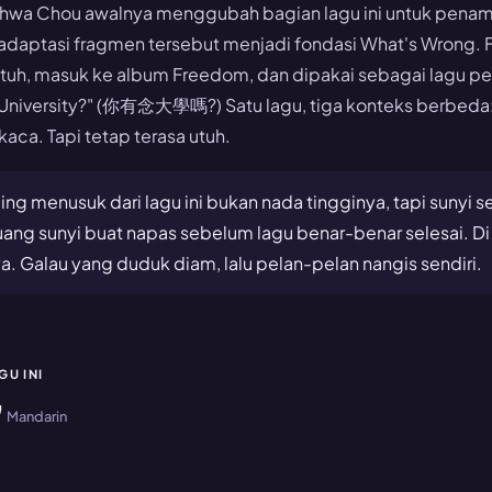
hwa Chou awalnya menggubah bagian lagu ini untuk penamp
gadaptasi fragmen tersebut menjadi fondasi What's Wrong. 
tuh, masuk ke album Freedom, dan dipakai sebagai lagu p
University?
" (你有念大學嗎?) Satu lagu, tiga konteks berbeda:
kaca. Tapi tetap terasa utuh.
ing menusuk dari lagu ini bukan nada tingginya, tapi sunyi s
ang sunyi buat napas sebelum lagu benar-benar selesai. Di h
a. Galau yang duduk diam, lalu pelan-pelan nangis sendiri.
GU INI
"
Mandarin