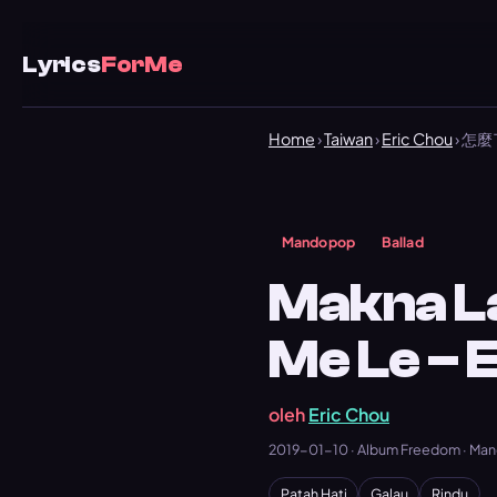
Lyrics
ForMe
Home
›
Taiwan
›
Eric Chou
› 怎麼了
Mandopop
Ballad
Makna L
Me Le – 
oleh
Eric Chou
2019-01-10 · Album Freedom · Man
Patah Hati
Galau
Rindu