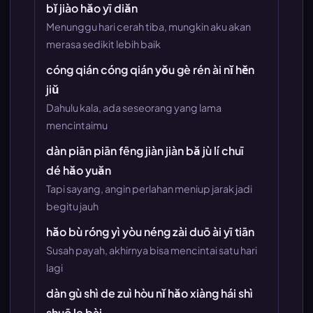
bǐ jiào hǎo yī diǎn
Menunggu hari cerah tiba, mungkin aku akan
merasa sedikit lebih baik
cóng qián cóng qián yǒu gè rén ài nǐ hěn
jiǔ
Dahulu kala, ada seseorang yang lama
mencintaimu
dàn piān piān fēng jiàn jiàn bǎ jù lí chuī
dé hǎo yuǎn
Tapi sayang, angin perlahan meniup jarak jadi
begitu jauh
hǎo bù róng yì yòu néng zài duō ài yī tiān
Susah payah, akhirnya bisa mencintai satu hari
lagi
dàn gù shì de zuì hòu nǐ hǎo xiàng hái shì
shuō le bài