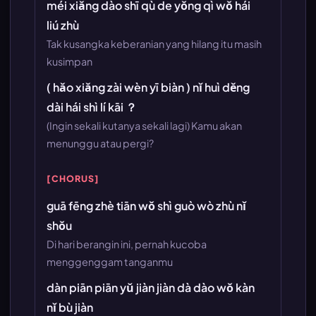
méi xiǎng dào shī qù de yǒng qì wǒ hái
liú zhù
Tak kusangka keberanian yang hilang itu masih
kusimpan
( hǎo xiǎng zài wèn yī biàn ) nǐ huì děng
dài hái shì lí kāi ？
(Ingin sekali kutanya sekali lagi) Kamu akan
menunggu atau pergi?
[CHORUS]
guā fēng zhè tiān wǒ shì guò wò zhù nǐ
shǒu
Di hari berangin ini, pernah kucoba
menggenggam tanganmu
dàn piān piān yǔ jiàn jiàn dà dào wǒ kàn
nǐ bù jiàn