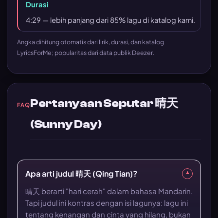
Durasi
4:29 — lebih panjang dari 85% lagu di katalog kami.
Angka dihitung otomatis dari lirik, durasi, dan katalog
LyricsForMe; popularitas dari data publik Deezer.
Pertanyaan Seputar 晴天
FAQ
(Sunny Day)
Apa arti judul 晴天 (Qing Tian)?
▾
晴天 berarti "hari cerah" dalam bahasa Mandarin.
Tapi judul ini kontras dengan isi lagunya: lagu ini
tentang kenangan dan cinta yang hilang, bukan