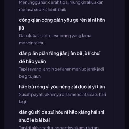
Menunggu hari cerah tiba, mungkin aku akan
merasa sedikit lebih baik
cóng qián cóng qián yǒu gè rén ài nǐ hěn
jiǔ
Dahulu kala, ada seseorang yang lama
mencintaimu
dàn piān piān fēng jiàn jiàn bǎ jù lí chuī
dé hǎo yuǎn
Tapi sayang, angin perlahan meniup jarak jadi
begitu jauh
hǎo bù róng yì yòu néng zài duō ài yī tiān
Susah payah, akhirnya bisa mencintai satu hari
lagi
dàn gù shì de zuì hòu nǐ hǎo xiàng hái shì
shuō le bài bài
Tapi di akhir cerita, sepertinya kamu tetap