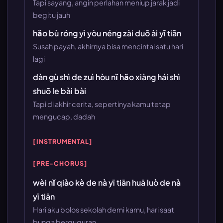
Tapi sayang, angin perlahan meniup jarak jadi
begitu jauh
hǎo bù róng yì yòu néng zài duō ài yī tiān
Susah payah, akhirnya bisa mencintai satu hari
lagi
dàn gù shì de zuì hòu nǐ hǎo xiàng hái shì
shuō le bài bài
Tapi di akhir cerita, sepertinya kamu tetap
mengucap, dadah
[INSTRUMENTAL]
[PRE-CHORUS]
wèi nǐ qiào kè de nà yī tiān huā luò de nà
yī tiān
Hari aku bolos sekolah demi kamu, hari saat
bunga berguguran