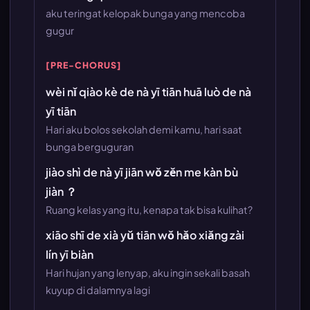
aku teringat kelopak bunga yang mencoba
gugur
[PRE-CHORUS]
wèi nǐ qiào kè de nà yī tiān huā luò de nà
yī tiān
Hari aku bolos sekolah demi kamu, hari saat
bunga berguguran
jiào shì de nà yī jiān wǒ zěn me kàn bù
jiàn ？
Ruang kelas yang itu, kenapa tak bisa kulihat?
xiāo shī de xià yǔ tiān wǒ hǎo xiǎng zài
lín yī biàn
Hari hujan yang lenyap, aku ingin sekali basah
kuyup di dalamnya lagi