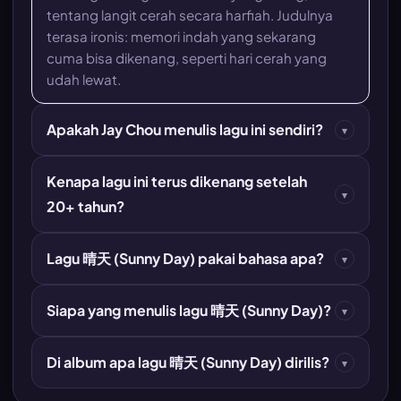
tentang langit cerah secara harfiah. Judulnya
terasa ironis: memori indah yang sekarang
cuma bisa dikenang, seperti hari cerah yang
udah lewat.
Apakah Jay Chou menulis lagu ini sendiri?
▾
Kenapa lagu ini terus dikenang setelah
▾
20+ tahun?
Lagu 晴天 (Sunny Day) pakai bahasa apa?
▾
Siapa yang menulis lagu 晴天 (Sunny Day)?
▾
Di album apa lagu 晴天 (Sunny Day) dirilis?
▾