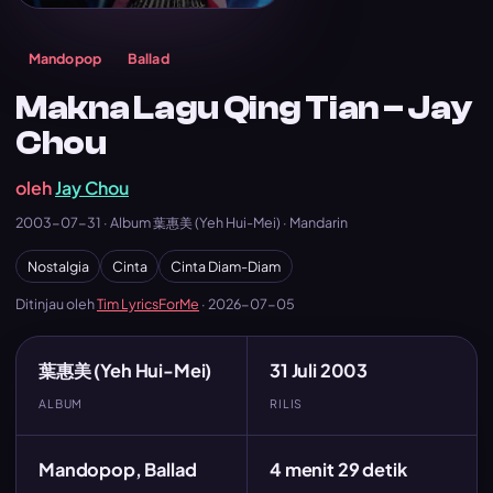
Mandopop
Ballad
Makna Lagu Qing Tian – Jay
Chou
oleh
Jay Chou
2003-07-31 · Album 葉惠美 (Yeh Hui-Mei) · Mandarin
Nostalgia
Cinta
Cinta Diam-Diam
Ditinjau oleh
Tim LyricsForMe
·
2026-07-05
葉惠美 (Yeh Hui-Mei)
31 Juli 2003
ALBUM
RILIS
Mandopop, Ballad
4 menit 29 detik