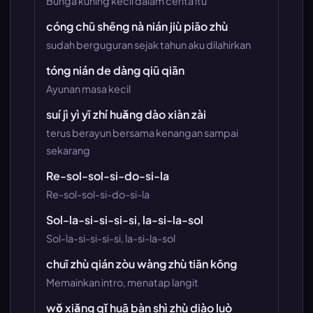
Bunga kuning kecil dalam cerita itu
cóng chū shēng nà nián jiù piāo zhù
sudah berguguran sejak tahun aku dilahirkan
tóng nián de dàng qiū qiān
Ayunan masa kecil
suí jì yì yī zhí huǎng dào xiàn zài
terus berayun bersama kenangan sampai
sekarang
Re-sol-sol-si-do-si-la
Re-sol-sol-si-do-si-la
Sol-la-si-si-si-si, la-si-la-sol
Sol-la-si-si-si-si, la-si-la-sol
chuī zhù qián zòu wàng zhù tiān kōng
Memainkan intro, menatap langit
wǒ xiǎng qǐ huā bàn shì zhù diào luò