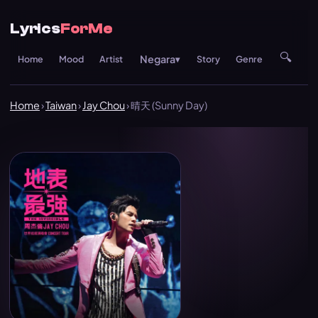
Lyrics
ForMe
🔍
Negara
Home
Mood
Artist
▾
Story
Genre
Re
Home
›
Taiwan
›
Jay Chou
› 晴天 (Sunny Day)