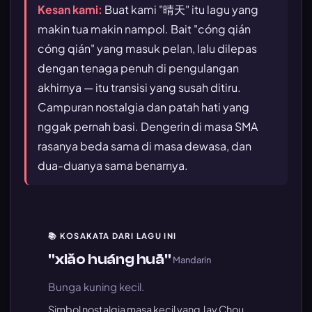
Kesan kami:
Buat kami "晴天" itu lagu yang
makin tua makin nampol. Bait "cóng qián
cóng qián" yang masuk pelan, lalu dilepas
dengan tenaga penuh di pengulangan
akhirnya — itu transisi yang susah ditiru.
Campuran nostalgia dan patah hati yang
nggak pernah basi. Dengerin di masa SMA
rasanya beda sama di masa dewasa, dan
dua-duanya sama benarnya.
📚 KOSAKATA DARI LAGU INI
"xiǎo huáng huā"
Mandarin
Bunga kuning kecil.
Simbol nostalgia masa kecil yang Jay Chou