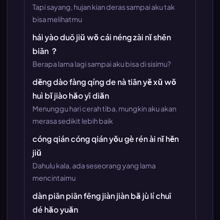
Tapi sayang, hujan kian deras sampai aku tak
bisa melihatmu
hái yào duō jiǔ wǒ cái néng zài nǐ shēn
biān ？
Berapa lama lagi sampai aku bisa di sisimu?
děng dào fàng qíng de nà tiān yě xǔ wǒ
huì bǐ jiào hǎo yī diǎn
Menunggu hari cerah tiba, mungkin aku akan
merasa sedikit lebih baik
cóng qián cóng qián yǒu gè rén ài nǐ hěn
jiǔ
Dahulu kala, ada seseorang yang lama
mencintaimu
dàn piān piān fēng jiàn jiàn bǎ jù lí chuī
dé hǎo yuǎn