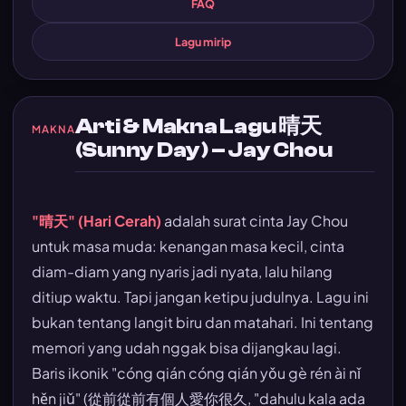
FAQ
Lagu mirip
Arti & Makna Lagu 晴天
MAKNA
(Sunny Day) – Jay Chou
"晴天" (Hari Cerah)
adalah surat cinta Jay Chou
untuk masa muda: kenangan masa kecil, cinta
diam-diam yang nyaris jadi nyata, lalu hilang
ditiup waktu. Tapi jangan ketipu judulnya. Lagu ini
bukan tentang langit biru dan matahari. Ini tentang
memori yang udah nggak bisa dijangkau lagi.
Baris ikonik "cóng qián cóng qián yǒu gè rén ài nǐ
hěn jiǔ" (從前從前有個人愛你很久, "dahulu kala ada