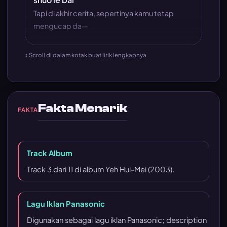
Tapi di akhir cerita, sepertinya kamu tetap
mengucap da—
↕ Scroll di dalam kotak buat lirik lengkapnya
Fakta Menarik
FAKTA
Track Album
Track 3 dari 11 di album
Yeh Hui-Mei
(2003).
Lagu Iklan Panasonic
Digunakan sebagai lagu iklan Panasonic; description