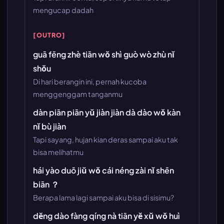
mengucap dadah
[OUTRO]
guā fēng zhè tiān wǒ shì guò wò zhù nǐ
shǒu
Di hari berangin ini, pernah kucoba
menggenggam tanganmu
dàn piān piān yǔ jiàn jiàn dà dào wǒ kàn
nǐ bù jiàn
Tapi sayang, hujan kian deras sampai aku tak
bisa melihatmu
hái yào duō jiǔ wǒ cái néng zài nǐ shēn
biān ？
Berapa lama lagi sampai aku bisa di sisimu?
děng dào fàng qíng nà tiān yě xǔ wǒ huì