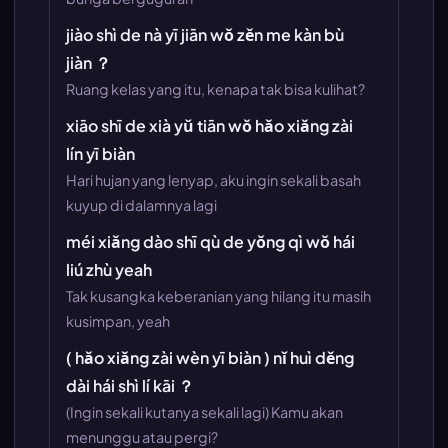
jiào shì de nà yī jiān wǒ zěn me kàn bù
jiàn ？
Ruang kelas yang itu, kenapa tak bisa kulihat?
xiāo shī de xià yǔ tiān wǒ hǎo xiǎng zài
lín yī biàn
Hari hujan yang lenyap, aku ingin sekali basah
kuyup di dalamnya lagi
méi xiǎng dào shī qù de yǒng qì wǒ hái
liú zhù yeah
Tak kusangka keberanian yang hilang itu masih
kusimpan, yeah
( hǎo xiǎng zài wèn yī biàn ) nǐ huì děng
dài hái shì lí kāi ？
(Ingin sekali kutanya sekali lagi) Kamu akan
menunggu atau pergi?