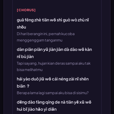
[CHORUS]
guā fēng zhè tiān wǒ shì guò wò zhù nǐ
shǒu
Di hari berangin ini, pernah kucoba
menggenggam tanganmu
dàn piān piān yǔ jiàn jiàn dà dào wǒ kàn
nǐ bù jiàn
Tapi sayang, hujan kian deras sampai aku tak
bisa melihatmu
hái yào duō jiǔ wǒ cái néng zài nǐ shēn
biān ？
Berapa lama lagi sampai aku bisa di sisimu?
děng dào fàng qíng de nà tiān yě xǔ wǒ
huì bǐ jiào hǎo yī diǎn