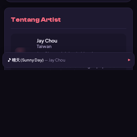
Tentang Artist
Jay Chou
Taiwan
Jay Chou adalah raja Mandopop.
🎵
Inovator yang mencampur musik
晴天 (Sunny Day)
— Jay Chou
▾
Chinese tradisional dengan pop Barat.
Hits: 晴天, 告白氣球, 聽媽媽的話.
Informasi Lagu
Judul
晴天 (Sunny Day)