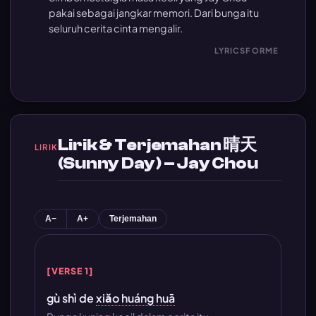
pakai sebagai jangkar memori. Dari bunga itu
seluruh cerita cinta mengalir.
LYRICSFORME
Lirik & Terjemahan 晴天
LIRIK
(Sunny Day) – Jay Chou
A−
A+
Terjemahan
[VERSE 1]
gù shì de
xiǎo huáng huā