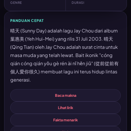
GENRE
DURASI
PANDUAN CEPAT
晴天 (Sunny Day) adalah lagu Jay Chou dari album
葉惠美 (Yeh Hui-Mei) yang rilis 31 Juli 2003. 晴天
(Qing Tian) oleh Jay Chou adalah surat cinta untuk
masa muda yang telah lewat. Bait ikonik "cóng
qián cóng qián yǒu gè rén ài nǐ hěn jiǔ" (從前從前有
個人愛你很久) membuat lagu ini terus hidup lintas
generasi.
Baca makna
Lihat lirik
Fakta menarik