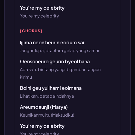
You're my celebrity
You're my celebrity
[CHORUS]
Ijjima neon heurin eodum sai
Jangan lupa, di antara gelap yang samar
Oensoneuro geurin byeol hana
Ada satu bintang yang digambar tangan
kirimu
Boini geu yuilhami eolmana
Lihat kan, betapa indahnya
Areumdaunji (Marya)
Keunikanmu itu (Maksudku)
You’re my celebrity
You're my celebrity