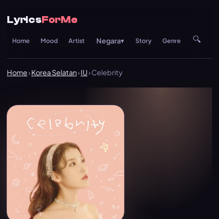
Lyrics
ForMe
🔍
Negara
Home
Mood
Artist
▾
Story
Genre
Re
Home
›
Korea Selatan
›
IU
› Celebrity