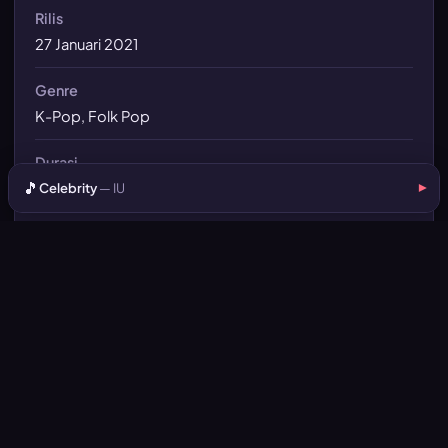
Rilis
27 Januari 2021
Genre
K-Pop, Folk Pop
Durasi
🎵
3 menit 15 detik
Celebrity
— IU
▾
Bahasa
korean
Asal
Korea Selatan
Penulis
IU, Chloe Latimer, Celine Svanback, Ryan S. Jhun,
Jeppe London Bilsby, Lauritz Emil Christiansen