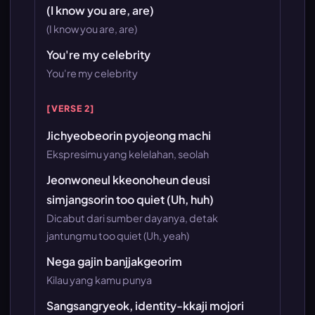
(I know you are, are)
(I know you are, are)
You're my celebrity
You're my celebrity
[VERSE 2]
Jichyeobeorin pyojeong machi
Ekspresimu yang kelelahan, seolah
Jeonwoneul kkeonoheun deusi
simjangsorin too quiet (Uh, huh)
Dicabut dari sumber dayanya, detak
jantungmu too quiet (Uh, yeah)
Nega gajin banjjakgeorim
Kilau yang kamu punya
Sangsangryeok, identity-kkaji mojori