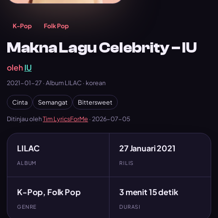
K-Pop
Folk Pop
Makna Lagu Celebrity – IU
oleh
IU
2021-01-27 · Album LILAC · korean
Cinta
Semangat
Bittersweet
Ditinjau oleh
Tim LyricsForMe
·
2026-07-05
LILAC
27 Januari 2021
ALBUM
RILIS
K-Pop, Folk Pop
3 menit 15 detik
GENRE
DURASI