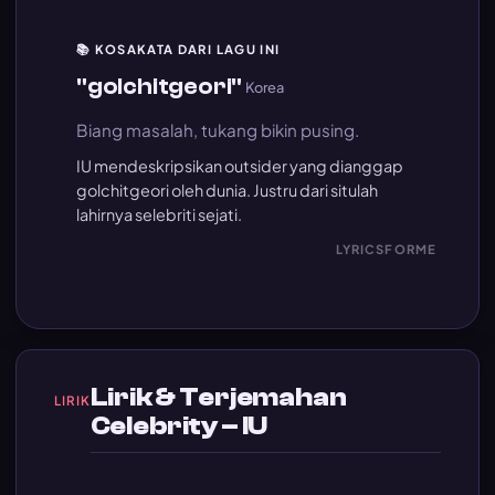
📚 KOSAKATA DARI LAGU INI
"golchitgeori"
Korea
Biang masalah, tukang bikin pusing.
IU mendeskripsikan outsider yang dianggap
golchitgeori oleh dunia. Justru dari situlah
lahirnya selebriti sejati.
LYRICSFORME
Lirik & Terjemahan
LIRIK
Celebrity – IU