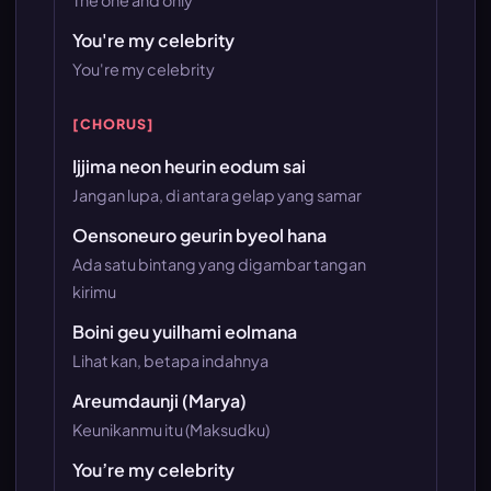
You're my celebrity
You're my celebrity
[CHORUS]
Ijjima neon heurin eodum sai
Jangan lupa, di antara gelap yang samar
Oensoneuro geurin byeol hana
Ada satu bintang yang digambar tangan
kirimu
Boini geu yuilhami eolmana
Lihat kan, betapa indahnya
Areumdaunji (Marya)
Keunikanmu itu (Maksudku)
You’re my celebrity