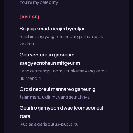
You're my celebrity
[BRIDGE]
Baljagukmada ieojin byeoljari
Rasi bintang yang tersambung di tiap jejak
kakimu
Geu seotureun georeumi
saegyeonoheun mitgeurim
Langkah canggungmu itu sketsa yang kamu
ukir sendiri
Orosi neoreul mannareo ganeun gil
Jalan menuju dirimu yang seutuhnya
Geuriro gamyeon dwae jeomseoneul
ttara
Ikuti saja garis putus-putus itu