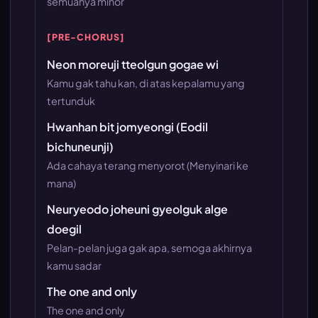
semuanya minor
[PRE-CHORUS]
Neon moreuji tteolgun gogae wi
Kamu gak tahu kan, di atas kepalamu yang
tertunduk
Hwanhan bit jomyeongi (Eodil
bichuneunji)
Ada cahaya terang menyorot (Menyinari ke
mana)
Neuryeodo joheuni gyeolguk alge
doegil
Pelan-pelan juga gak apa, semoga akhirnya
kamu sadar
The one and only
The one and only