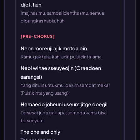
diet, huh
Imajinasimu, sampai identitasmu, semua
dipangkas habis, huh
[PRE-CHORUS]
Neon moreuji ajik motda pin
Kamu gak tahu kan, ada puisi cinta lama
Neol wihae sseuyeojin (Oraedoen
sarangsi)
Yang ditulis untukmu, belum sempat mekar
(Puisi cinta yang usang)
Hemaedo joheuni useum jitge doegil
Tersesat juga gak apa, semoga kamu bisa
tersenyum
The one and only
The one and only