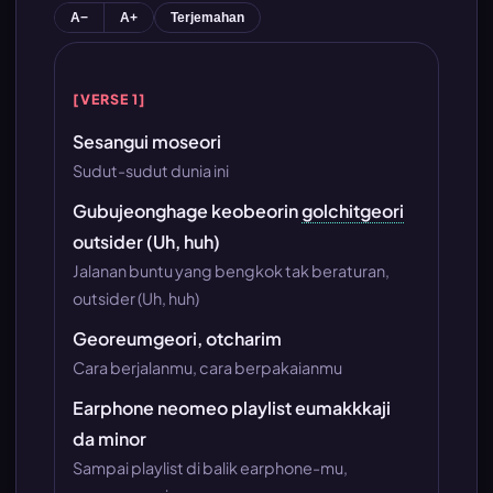
A−
A+
Terjemahan
[VERSE 1]
Sesangui moseori
Sudut-sudut dunia ini
Gubujeonghage keobeorin
golchitgeori
outsider (Uh, huh)
Jalanan buntu yang bengkok tak beraturan,
outsider (Uh, huh)
Georeumgeori, otcharim
Cara berjalanmu, cara berpakaianmu
Earphone neomeo playlist eumakkkaji
da minor
Sampai playlist di balik earphone-mu,