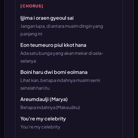
[CHORUS]
Ijjima i oraen gyeoul sai
Jangan lupa, di antara musim dingin yang
panjang ini
Eon teumeuro piul kkot hana
Ada satu bunga yang akan mekar di sela-
selanya
Boini haru dwi bomi eolmana
Lihat kan, betapa indahnya musim semi
setelah hari itu
Areumdaulji (Marya)
Betapa indahnya (Maksudku)
You're my celebrity
You're my celebrity