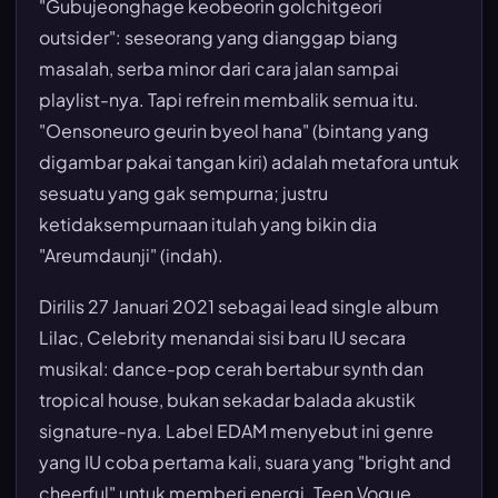
"Gubujeonghage keobeorin golchitgeori
outsider": seseorang yang dianggap biang
masalah, serba minor dari cara jalan sampai
playlist-nya. Tapi refrein membalik semua itu.
"Oensoneuro geurin byeol hana" (bintang yang
digambar pakai tangan kiri) adalah metafora untuk
sesuatu yang gak sempurna; justru
ketidaksempurnaan itulah yang bikin dia
"Areumdaunji" (indah).
Dirilis 27 Januari 2021 sebagai lead single album
Lilac, Celebrity menandai sisi baru IU secara
musikal: dance-pop cerah bertabur synth dan
tropical house, bukan sekadar balada akustik
signature-nya. Label EDAM menyebut ini genre
yang IU coba pertama kali, suara yang "bright and
cheerful" untuk memberi energi. Teen Vogue