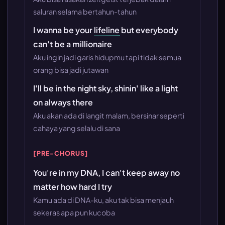
saluran selama bertahun-tahun
I wanna be your
lifeline
but everybody
can't be a millionaire
Aku ingin jadi garis hidupmu tapi tidak semua
orang bisa jadi jutawan
I'll be in the night sky, shinin' like a light
on always there
Aku akan ada di langit malam, bersinar seperti
cahaya yang selalu di sana
[PRE-CHORUS]
You're in my DNA, I can't keep away no
matter how hard I try
Kamu ada di DNA-ku, aku tak bisa menjauh
sekeras apa pun kucoba