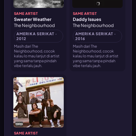
SAME ARTIST
SAME ARTIST
Sweater Weather
Daddy Issues
The Neighbourhood
The Neighbourhood
AMERIKA SERIKAT ·
AMERIKA SERIKAT ·
2012
2016
Masih dari The
Masih dari The
Neighbourhood, cocok
Neighbourhood, cocok
kalau lo mau lanjut di artist
kalau lo mau lanjut di artist
yang sama tanpa pindah
yang sama tanpa pindah
vibe terlalu jauh.
vibe terlalu jauh.
SAME ARTIST