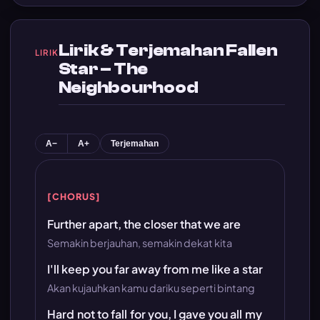
Lirik & Terjemahan Fallen
LIRIK
Star – The
Neighbourhood
A−
A+
Terjemahan
[CHORUS]
Further apart, the closer that we are
Semakin berjauhan, semakin dekat kita
I'll keep you far away from me like a star
Akan kujauhkan kamu dariku seperti bintang
Hard not to fall for you, I gave you all my