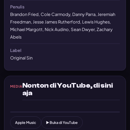
Penulis
Brandon Fried, Cole Carmody, Danny Parra, Jeremiah
Freedman, Jesse James Rutherford, Lewis Hughes,
Michael Margott, Nick Audino, Sean Dwyer, Zachary
Abels
Label
Original Sin
Nonton di YouTube, di sini
MEDIA
aja
Putar MV — Fallen Star
Player YouTube dimuat pas lo klik
Apple Music
▶️ Buka di YouTube