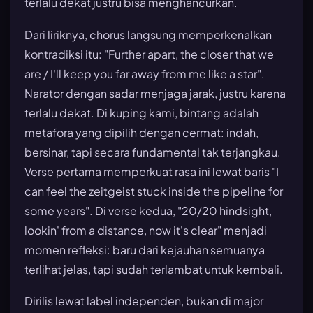
terlalu dekat justru bisa menghancurkan.
Dari liriknya, chorus langsung memperkenalkan
kontradiksi itu: "Further apart, the closer that we
are / I'll keep you far away from me like a star".
Narator dengan sadar menjaga jarak, justru karena
terlalu dekat. Di kuping kami, bintang adalah
metafora yang dipilih dengan cermat: indah,
bersinar, tapi secara fundamental tak terjangkau.
Verse pertama memperkuat rasa ini lewat baris "I
can feel the zeitgeist stuck inside the pipeline for
some years". Di verse kedua, "20/20 hindsight,
lookin' from a distance, now it's clear" menjadi
momen refleksi: baru dari kejauhan semuanya
terlihat jelas, tapi sudah terlambat untuk kembali.
Dirilis lewat label independen, bukan di major