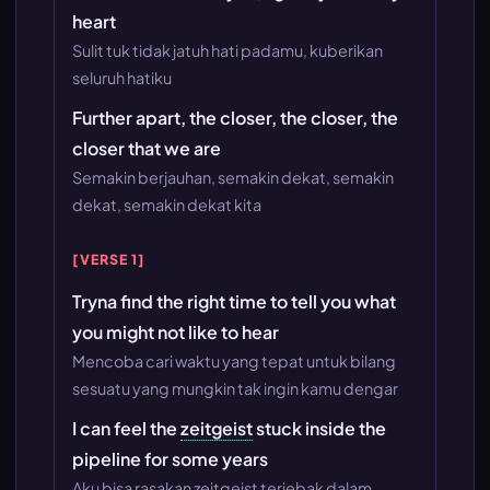
heart
Sulit tuk tidak jatuh hati padamu, kuberikan
seluruh hatiku
Further apart, the closer, the closer, the
closer that we are
Semakin berjauhan, semakin dekat, semakin
dekat, semakin dekat kita
[VERSE 1]
Tryna find the right time to tell you what
you might not like to hear
Mencoba cari waktu yang tepat untuk bilang
sesuatu yang mungkin tak ingin kamu dengar
I can feel the
zeitgeist
stuck inside the
pipeline for some years
Aku bisa rasakan zeitgeist terjebak dalam