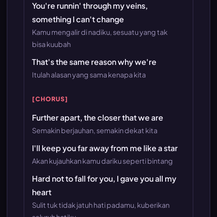
You're runnin' through my veins,
something I can't change
Kamu mengalir di nadiku, sesuatu yang tak
bisa kuubah
That's the same reason why we're
Itulah alasan yang sama kenapa kita
[CHORUS]
Further apart, the closer that we are
Semakin berjauhan, semakin dekat kita
I'll keep you far away from me like a star
Akan kujauhkan kamu dariku seperti bintang
Hard not to fall for you, I gave you all my
heart
Sulit tuk tidak jatuh hati padamu, kuberikan
seluruh hatiku