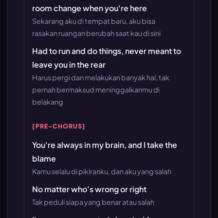
room change when you're here
Sekarang aku di tempat baru, aku bisa
rasakan ruangan berubah saat kau di sini
Had to run and do things, never meant to
leave you in the rear
Harus pergi dan melakukan banyak hal, tak
pernah bermaksud meninggalkanmu di
belakang
[PRE-CHORUS]
You're always in my brain, and I take the
blame
Kamu selalu di pikiranku, dan aku yang salah
No matter who's wrong or right
Tak peduli siapa yang benar atau salah