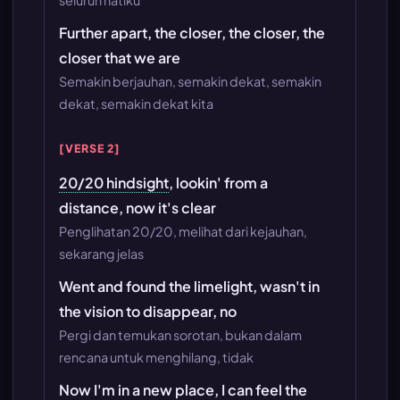
Further apart, the closer, the closer, the
closer that we are
Semakin berjauhan, semakin dekat, semakin
dekat, semakin dekat kita
[VERSE 2]
20/20 hindsight
, lookin' from a
distance, now it's clear
Penglihatan 20/20, melihat dari kejauhan,
sekarang jelas
Went and found the limelight, wasn't in
the vision to disappear, no
Pergi dan temukan sorotan, bukan dalam
rencana untuk menghilang, tidak
Now I'm in a new place, I can feel the