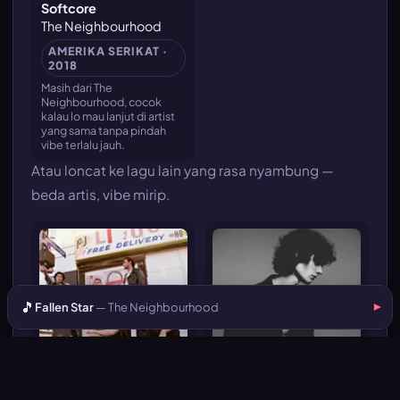
Softcore
The Neighbourhood
AMERIKA SERIKAT ·
2018
Masih dari The
Neighbourhood, cocok
kalau lo mau lanjut di artist
yang sama tanpa pindah
vibe terlalu jauh.
Atau loncat ke lagu lain yang rasa nyambung —
beda artis, vibe mirip.
🎵
Fallen Star
— The Neighbourhood
▾
SAME ARTIST
LONGING