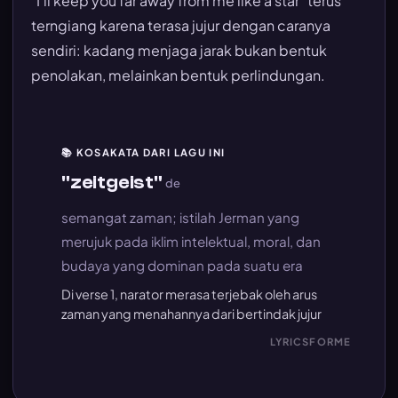
"I'll keep you far away from me like a star" terus
terngiang karena terasa jujur dengan caranya
sendiri: kadang menjaga jarak bukan bentuk
penolakan, melainkan bentuk perlindungan.
📚 KOSAKATA DARI LAGU INI
"zeitgeist"
de
semangat zaman; istilah Jerman yang
merujuk pada iklim intelektual, moral, dan
budaya yang dominan pada suatu era
Di verse 1, narator merasa terjebak oleh arus
zaman yang menahannya dari bertindak jujur
LYRICSFORME