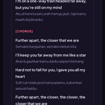
I'm on a one-way train headed far away,
but you're still on my mind
Aku di kereta satu arah menuju jauh, tapi kamu
masih di pikiranku
[CHORUS]
Further apart, the closer that we are
Semakin berjauhan, semakin dekat kita
I'll keep you far away from me like a star
Akan kujauhkan kamu dariku seperti bintang
Hard not to fall for you, I gave you all my
heart
Sulit tuk tidak jatuh hati padamu, kuberikan
seluruh hatiku
Further apart, the closer, the closer, the
closer that we are