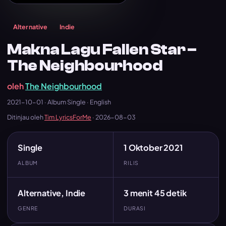
Alternative
Indie
Makna Lagu Fallen Star –
The Neighbourhood
oleh
The Neighbourhood
2021-10-01 · Album Single · English
Ditinjau oleh
Tim LyricsForMe
·
2026-08-03
Single
1 Oktober 2021
ALBUM
RILIS
Alternative, Indie
3 menit 45 detik
GENRE
DURASI