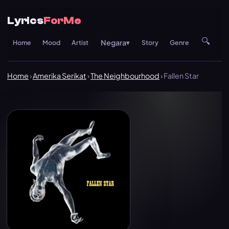
Lyrics
ForMe
🔍
Negara
Home
Mood
Artist
▾
Story
Genre
Re
Home
›
Amerika Serikat
›
The Neighbourhood
› Fallen Star