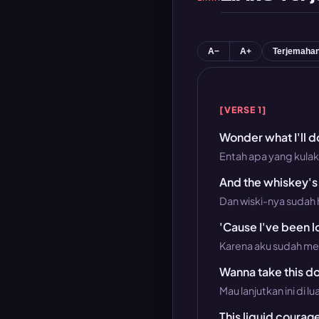
A−
A+
Terjemaha
[VERSE 1]
Wonder what I'll 
Entah apa yang kulak
And the whiskey's 
Dan wiski-nya sudah 
'Cause I've been lo
Karena aku sudah me
Wanna take this 
Mau lanjutkan ini di lu
This liquid coura