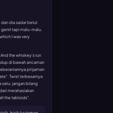
 dan dia sadar betul
, genit tapi malu-malu.
which I was very
 And the whiskey's run
i hidup di bawah ancaman
eberaniannya pinjaman
ate"
. Twist terbesarnya
 satu: jangan bilang
 dari merahasiakan
ll the tabloids"
.
bisik-bisik ke temen.