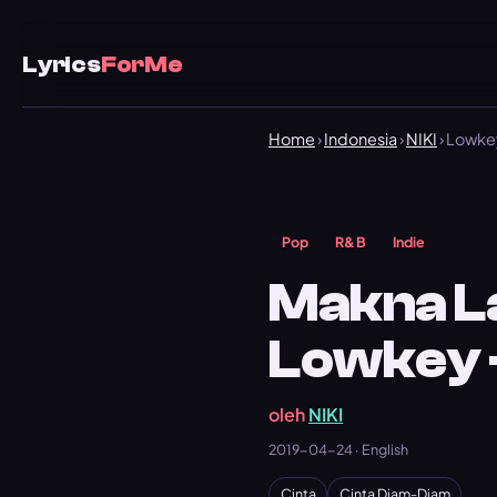
Lyrics
ForMe
Home
›
Indonesia
›
NIKI
› Lowke
Pop
R&B
Indie
Makna L
Lowkey –
oleh
NIKI
2019-04-24 · English
Cinta
Cinta Diam-Diam