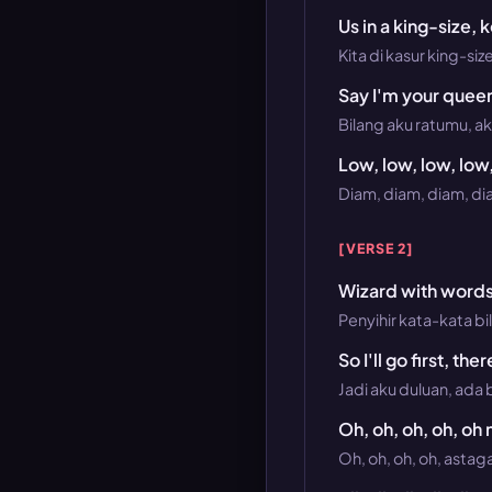
Us in a king-size, 
Kita di kasur king-siz
Say I'm your queen
Bilang aku ratumu, a
Low, low, low, low
Diam, diam, diam, di
[VERSE 2]
Wizard with words 
Penyihir kata-kata b
So I'll go first, th
Jadi aku duluan, ada b
Oh, oh, oh, oh, oh
Oh, oh, oh, oh, asta