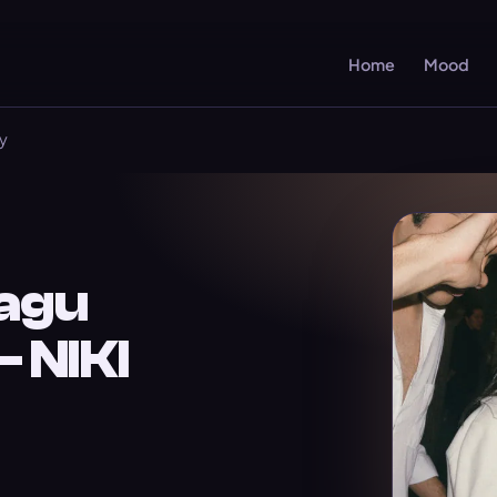
Home
Mood
y
agu
 NIKI