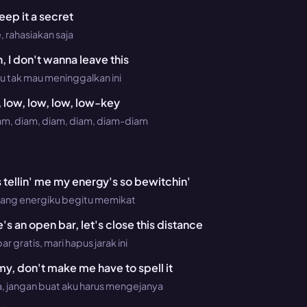
keep it a secret
e, rahasiakan saja
, I don't wanna leave this
ku tak mau meninggalkan ini
, low, low, low, low-key
am, diam, diam, diam, diam-diam
tellin' me my energy's so bewitchin'
ilang energiku begitu memikat
ere's an open bar, let's close this distance
ar gratis, mari hapus jarak ini
 my, don't make me have to spell it
ga, jangan buat aku harus mengejanya