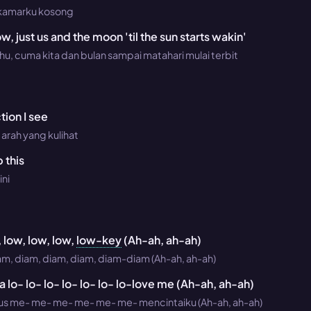
 kamarku kosong
, just us and the moon 'til the sun starts wakin'
hu, cuma kita dan bulan sampai matahari mulai terbit
tion I see
arah yang kulihat
 this
ini
 low, low, low,
low-key
(Ah-ah, ah-ah)
am, diam, diam, diam, diam-diam (Ah-ah, ah-ah)
a lo- lo- lo- lo- lo- lo- lo-love me (Ah-ah, ah-ah)
us me- me- me- me- me- me- mencintaiku (Ah-ah, ah-ah)