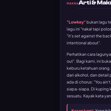
Arti & Mak
MAKNA
"Lowkey"
bukan lagu te
lagu ini "nakal tapi pol
"it's set against the ba
intentional about"
.
Perhatikan cara laguny
out"
. Bagi kami, ini buk
keburu ketahuan orang
dari alkohol, dan detail 
ada di chorus:
"You ain't
siapa-siapa. Di kuping
sesuatu. Kayak kata yan
Kesan kami:
Yang bik