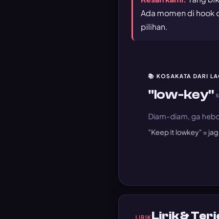
Ada momen di hook di
pilihan.
📚 KOSAKATA DARI LA
"low-key"
s
Diam-diam, ga hebo
"Keep it lowkey" = ja
Lirik & Ter
LIRIK