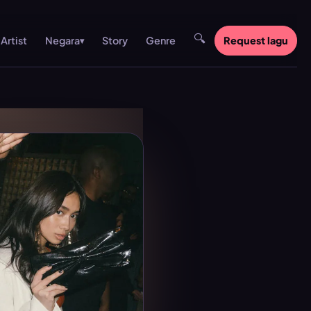
🔍
Artist
Story
Genre
Request lagu
Negara
▾