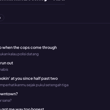
n
do when the cops come through
ukan kalau polisi datang
run out
habis
okin' at you since half past two
mperhatikanmu sejak pukul setengah tiga
downtown?
ar sana?
ge got me way too honest