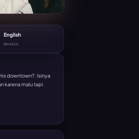
English
BAHASA
this downtown?. Isinya
n karena malu tapi