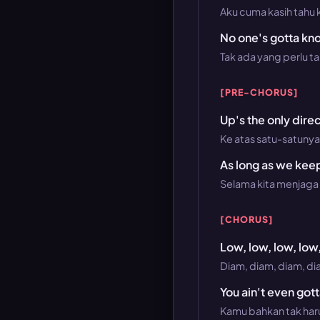
Aku cuma kasih tahu
No one's gotta know
Tak ada yang perlu ta
[PRE-CHORUS]
Up's the only direc
Ke atas satu-satunya 
As long as we keep
Selama kita menjaga 
[CHORUS]
Low, low, low, low,
Diam, diam, diam, di
You ain't even gott
Kamu bahkan tak har