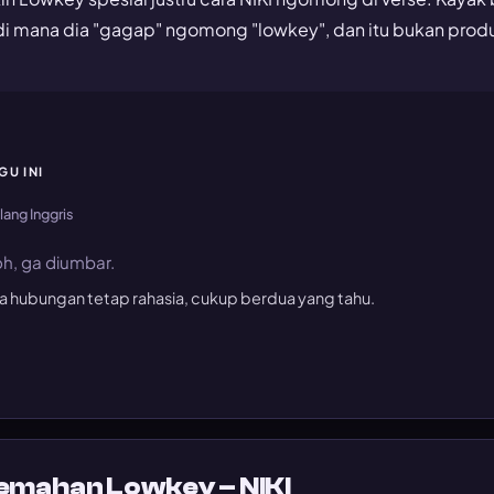
 mana dia "gagap" ngomong "lowkey", dan itu bukan produk
GU INI
lang Inggris
h, ga diumbar.
ga hubungan tetap rahasia, cukup berdua yang tahu.
jemahan Lowkey – NIKI