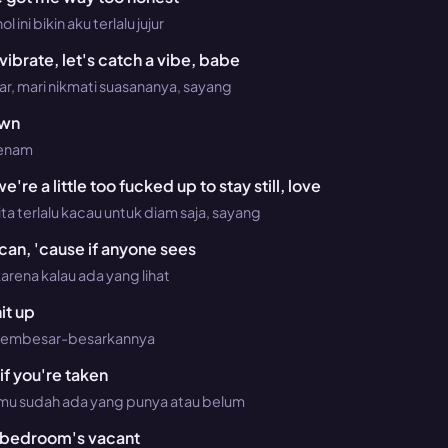
 ini bikin aku terlalu jujur
vibrate, let's catch a vibe, babe
r, mari nikmati suasananya, sayang
own
benam
're a little too fucked up to stay still, love
ita terlalu kacau untuk diam saja, sayang
 can, 'cause if anyone sees
rena kalau ada yang lihat
it up
membesar-besarkannya
if you're taken
amu sudah ada yang punya atau belum
ow bedroom's vacant