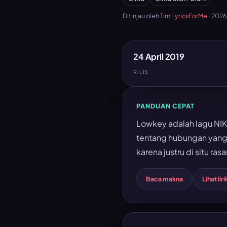
Ditinjau oleh
Tim LyricsForMe
·
202
24 April 2019
RILIS
PANDUAN CEPAT
Lowkey adalah lagu NIKI
tentang hubungan yang 
karena justru di situ ras
Baca makna
Lihat liri