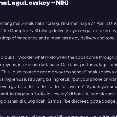
na Lagu Lowkey – NIKI
ntang malu-malu naksir orang. NIKI merilisnya 24 April 2019,
os": ke Complex, NIKI bilang delivery-nya sengaja dibikin coy
ckdrop of innocence and almost has a coy delivery and tone, 
a dibuka:
"Wonder what I'll do when the cops come through /
an rayuan, ini skenario ketahuan. Dari baris pertama, lagu in
.
"This liquid courage got me way too honest"
ngaku bahwa k
paling jenius justru yang paling kecil:
"put your phone on vibr
 even gotta lo- lo- lo- lo- lo- lo- lo-love me"
. Syaratnya cuma
 kami, kegagapan
"lo-lo-lo-lowkey"
di hook itu bentuk sonik
g ditahan di ujung lidah. Sampai
"be discreet, gotta dodge a
in Lowkey spesial justru cara NIKI ngomong di verse. Kayak 