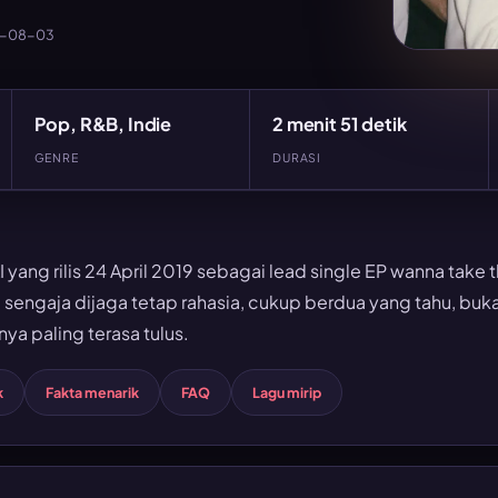
6-08-03
Pop, R&B, Indie
2 menit 51 detik
GENRE
DURASI
 yang rilis 24 April 2019 sebagai lead single EP wanna take 
sengaja dijaga tetap rahasia, cukup berdua yang tahu, buka
anya paling terasa tulus.
k
Fakta menarik
FAQ
Lagu mirip