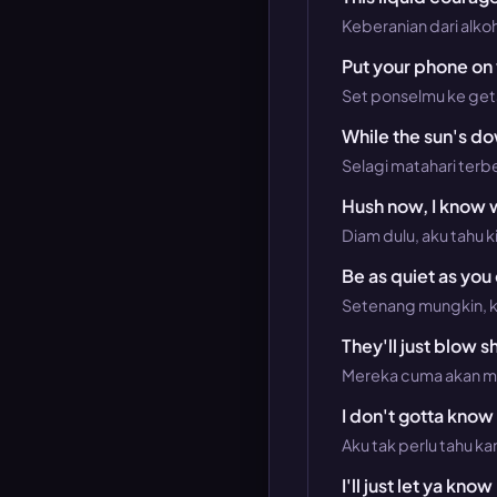
Keberanian dari alkohol
Put your phone on 
Set ponselmu ke geta
While the sun's d
Selagi matahari ter
Hush now, I know we
Diam dulu, aku tahu k
Be as quiet as you
Setenang mungkin, ka
They'll just blow sh
Mereka cuma akan 
I don't gotta know 
Aku tak perlu tahu k
I'll just let ya kn