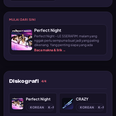
MULAI DARI SINI
Perfect Night
Perfect Night – LE SSERAFIM: malam yang
nggak perlu sempurna buat jadi yang paling
dikenang. Yang penting siapa yang ada
Baca makna & lirik →
Diskografi
4/4
Perfect Night
CRAZY
KOREAN
K-POP
KOREAN
K-POP