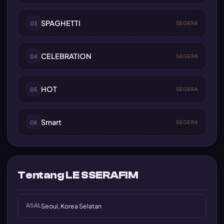
SPAGHETTI
03
SEGERA
CELEBRATION
04
SEGERA
HOT
05
SEGERA
Smart
06
SEGERA
Tentang LE SSERAFIM
ASAL
Seoul, Korea Selatan