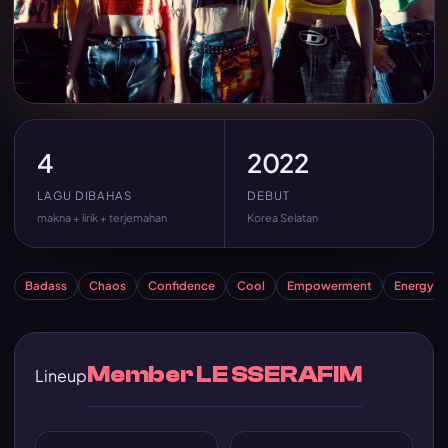
4
2022
LAGU DIBAHAS
DEBUT
makna + lirik + terjemahan
Korea Selatan
Badass
Chaos
Confidence
Cool
Empowerment
Energy
Member LE SSERAFIM
Lineup