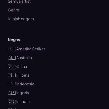
Semua artist
Genre
Jelajah negara
Negara
🇺🇸 Amerika Serikat
🇦🇺 Australia
🇨🇳 China
🇵🇭 Filipina
🇮🇩 Indonesia
🇬🇧 Inggris
🇮🇪 Irlandia