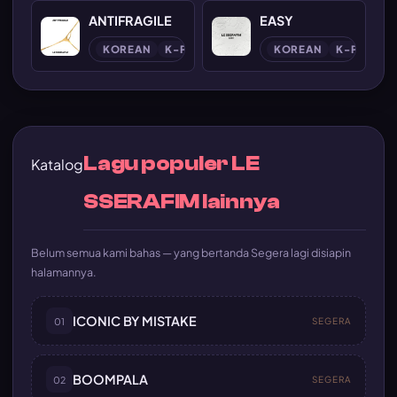
ANTIFRAGILE
EASY
KOREAN
K-POP
KOREAN
K-POP
Lagu populer LE
Katalog
SSERAFIM lainnya
Belum semua kami bahas — yang bertanda Segera lagi disiapin
halamannya.
ICONIC BY MISTAKE
01
SEGERA
BOOMPALA
02
SEGERA