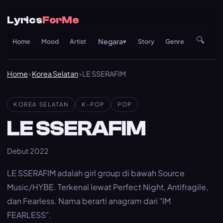
Lyrics
ForMe
🔍
Negara
Home
Mood
Artist
▾
Story
Genre
Re
Home
›
Korea Selatan
› LE SSERAFIM
KOREA SELATAN
K-POP
POP
LE SSERAFIM
Debut 2022
LE SSERAFIM adalah girl group di bawah Source
Music/HYBE. Terkenal lewat Perfect Night, Antifragile,
dan Fearless. Nama berarti anagram dari "IM
FEARLESS".