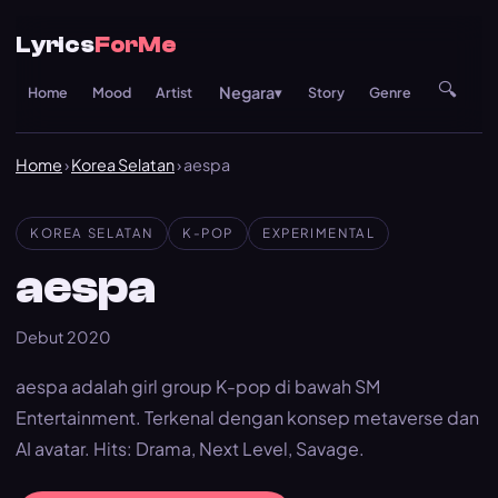
Lyrics
ForMe
🔍
Negara
Home
Mood
Artist
▾
Story
Genre
Re
Home
›
Korea Selatan
› aespa
KOREA SELATAN
K-POP
EXPERIMENTAL
aespa
Debut 2020
aespa adalah girl group K-pop di bawah SM
Entertainment. Terkenal dengan konsep metaverse dan
AI avatar. Hits: Drama, Next Level, Savage.