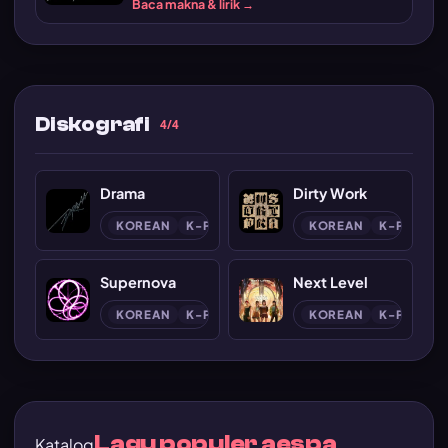
Baca makna & lirik →
Diskografi
4/4
Drama
Dirty Work
KOREAN
K-POP
KOREAN
K-POP
Supernova
Next Level
KOREAN
K-POP
KOREAN
K-POP
Lagu populer aespa
Katalog