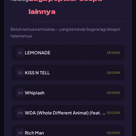
lainnya
Belum semua kami bahas — yang bertanda Segera lagi disiapin
halamannya.
LEMONADE
01
SEGERA
KISS N TELL
02
SEGERA
Whiplash
03
SEGERA
WDA (Whole Different Animal) (feat. G-DRAGON)
04
SEGERA
Rich Man
05
SEGERA