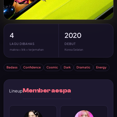
4
2020
LAGU DIBAHAS
DEBUT
makna + lirik + terjemahan
Korea Selatan
Badass
Confidence
Cosmic
Dark
Dramatic
Energy
Member aespa
Lineup