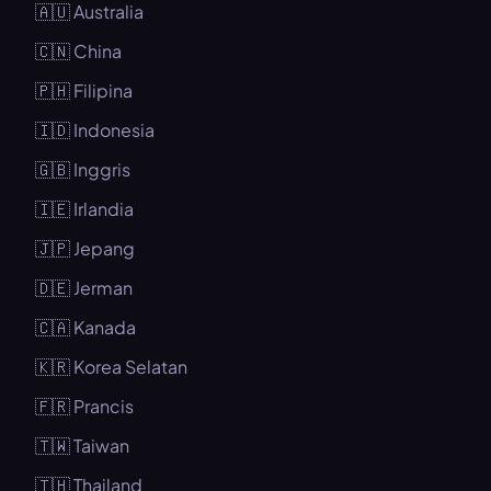
🇦🇺 Australia
🇨🇳 China
🇵🇭 Filipina
🇮🇩 Indonesia
🇬🇧 Inggris
🇮🇪 Irlandia
🇯🇵 Jepang
🇩🇪 Jerman
🇨🇦 Kanada
🇰🇷 Korea Selatan
🇫🇷 Prancis
🇹🇼 Taiwan
🇹🇭 Thailand