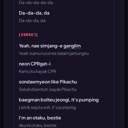
Da-da-da-da-da
Da-da-da, da
Da-da-da, da
[VERSE 1]
Yeah, nae simjang-e
ganglim
Yeah, kamu turun ke dalam jantungku
neon CPRgat-i
Kamu itu kayak CPR
sondaemyeon like Pikachu
Sekali disentuh, kayak Pikachu
baegman bolteu jeongi, it's pumping
Listrik sejuta volt, it's pumping
I'm an otaku, bestie
Aku ini otaku, bestie