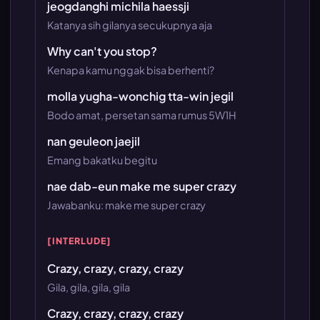
jeogdanghi michila haessji
Katanya sih gilanya secukupnya aja
Why can't you stop?
Kenapa kamu nggak bisa berhenti?
molla yugha-wonchig tta-win jegil
Bodo amat, persetan sama rumus 5W1H
nan geuleon jaejil
Emang bakatku begitu
nae dab-eun make me super crazy
Jawabanku: make me super crazy
[INTERLUDE]
Crazy, crazy, crazy, crazy
Gila, gila, gila, gila
Crazy, crazy, crazy, crazy