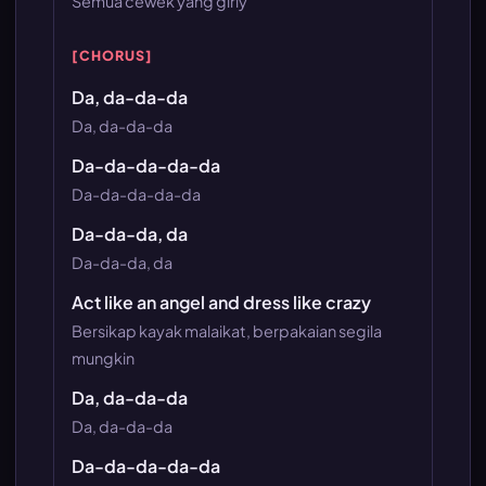
Semua cewek yang girly
[CHORUS]
Da, da-da-da
Da, da-da-da
Da-da-da-da-da
Da-da-da-da-da
Da-da-da, da
Da-da-da, da
Act like an angel and dress like crazy
Bersikap kayak malaikat, berpakaian segila
mungkin
Da, da-da-da
Da, da-da-da
Da-da-da-da-da