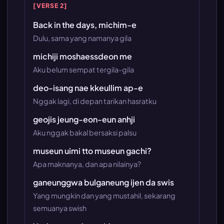
[VERSE 2]
Back in the days, michim-e
Dulu, sama yang namanya gila
michiji moshaessdeon me
Aku belum sempat tergila-gila
deo-isang nae kkeullim ap-e
Nggak lagi, di depan tarikan hasratku
geojis jeung-eon-eun anhji
Aku nggak bakal bersaksi palsu
museun uimi tto museun gachi?
Apa maknanya, dan apa nilainya?
ganeunggwa bulganeung ijen da swis
Yang mungkin dan yang mustahil, sekarang
semuanya swish