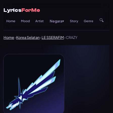
Lyrics
ForMe
🔍
Negara
Home
Mood
Artist
▾
Story
Genre
Re
Home
›
Korea Selatan
›
LE SSERAFIM
› CRAZY