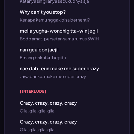
Katanya sih gilanya secukupnya aja
Why can't you stop?
Kenapa kamu nggak bisa berhenti?
molla yugha-wonchig tta-win jegil
Bodo amat, persetan sama rumus 5W1H
nan geuleon jaejil
Emang bakatku begitu
nae dab-eun make me super crazy
Jawabanku: make me super crazy
[INTERLUDE]
Crazy, crazy, crazy, crazy
Gila, gila, gila, gila
Crazy, crazy, crazy, crazy
Gila, gila, gila, gila