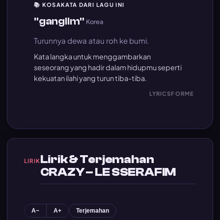
📚 KOSAKATA DARI LAGU INI
"ganglim"
Korea
Turunnya dewa atau roh ke bumi.
Kata langka untuk menggambarkan
seseorang yang hadir dalam hidupmu seperti
kekuatan ilahi yang turun tiba-tiba.
LYRICSFORME
Lirik & Terjemahan
LIRIK
CRAZY – LE SSERAFIM
A−
A+
Terjemahan