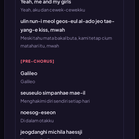
Yeah, me and my girls
Yeah, aku dan cewek-cewekku
ulin nun-i meol geos-eul al-ado jeo tae-
yang-e kiss, mwah
Meski tahu mata bakal buta, kami tetap cium
matahari itu, mwah
[PRE-CHORUS]
Galileo
Galileo
seuseulo simpanhae mae-il
Menghakimi diri sendiri setiap hari
noesog-eseon
Di dalam otakku
jeogdanghi michila haessji