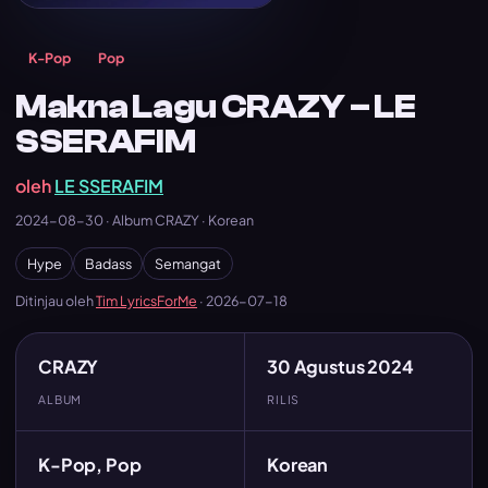
K-Pop
Pop
Makna Lagu CRAZY – LE
SSERAFIM
oleh
LE SSERAFIM
2024-08-30 · Album CRAZY · Korean
Hype
Badass
Semangat
Ditinjau oleh
Tim LyricsForMe
·
2026-07-18
CRAZY
30 Agustus 2024
ALBUM
RILIS
K-Pop, Pop
Korean