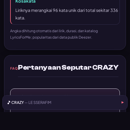
Kosakata
Liriknya merangkai 96 kata unik dari total sekitar 336
kata.
Angka dihitung otomatis dari lirik, durasi, dan katalog
LyricsForMe; popularitas dari data publik Deezer.
Pertanyaan Seputar CRAZY
FAQ
Makna lagu CRAZY LE SSERAFIM tentang
▾
🎵
CRAZY
— LE SSERAFIM
▾
apa?
Secara simpel, CRAZY adalah lagu tentang
berani total sama hal yang lo percaya, walaupun
orang lain nganggep lo aneh atau berlebihan.