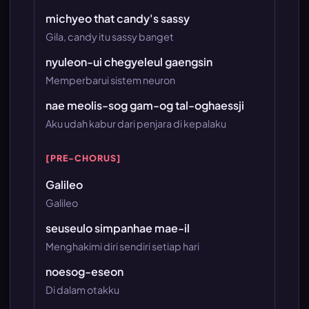
michyeo that candy's sassy
Gila, candy itu sassy banget
nyuleon-ui chegyeleul gaengsin
Memperbarui sistem neuron
nae meolis-sog gam-og tal-oghaessji
Aku udah kabur dari penjara di kepalaku
[PRE-CHORUS]
Galileo
Galileo
seuseulo simpanhae mae-il
Menghakimi diri sendiri setiap hari
noesog-eseon
Di dalam otakku