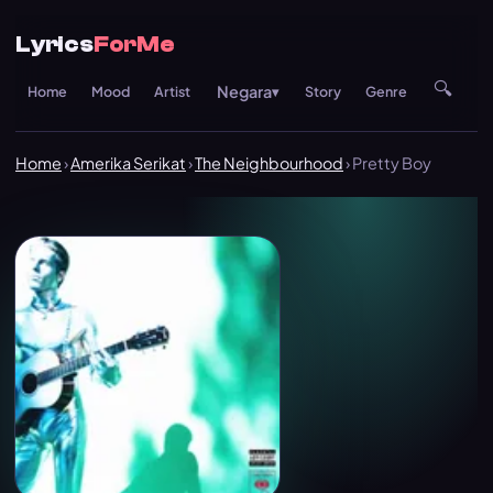
Lyrics
ForMe
🔍
Negara
Home
Mood
Artist
▾
Story
Genre
Re
Home
›
Amerika Serikat
›
The Neighbourhood
› Pretty Boy