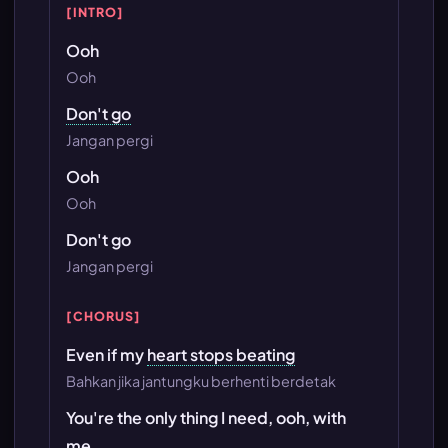
[INTRO]
Ooh
Ooh
Don't go
Jangan pergi
Ooh
Ooh
Don't go
Jangan pergi
[CHORUS]
Even if my
heart stops beating
Bahkan jika jantungku berhenti berdetak
You're the only thing I need, ooh, with
me