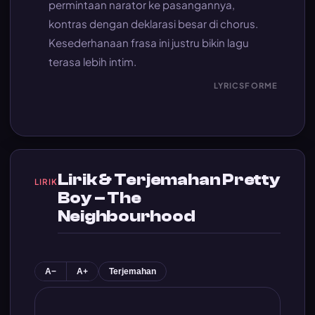
permintaan narator ke pasangannya,
kontras dengan deklarasi besar di chorus.
Kesederhanaan frasa ini justru bikin lagu
terasa lebih intim.
LYRICSFORME
Lirik & Terjemahan Pretty
LIRIK
Boy – The
Neighbourhood
A−
A+
Terjemahan