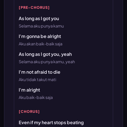
[PRE-CHORUS]
As long as I got you
Selama aku punya kamu
I'm gonna be alright
Aku akan baik-baik saja
As long as I got you, yeah
Selama aku punya kamu, yeah
I'm not afraid to die
Aku tidak takut mati
I'm alright
Aku baik-baik saja
[CHORUS]
Even if my heart stops beating