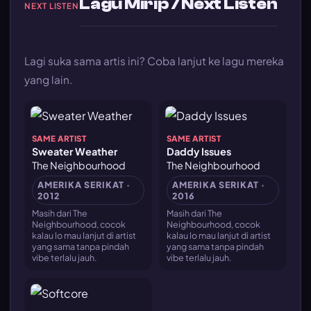
Lagu Mirip / Next Listen
NEXT LISTEN
Lagi suka sama artis ini? Coba lanjut ke lagu mereka
yang lain.
SAME ARTIST
SAME ARTIST
Sweater Weather
Daddy Issues
The Neighbourhood
The Neighbourhood
AMERIKA SERIKAT ·
AMERIKA SERIKAT ·
2012
2016
Masih dari The
Masih dari The
Neighbourhood, cocok
Neighbourhood, cocok
kalau lo mau lanjut di artist
kalau lo mau lanjut di artist
yang sama tanpa pindah
yang sama tanpa pindah
vibe terlalu jauh.
vibe terlalu jauh.