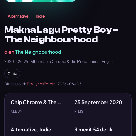
Alternative
Indie
Makna Lagu Pretty Boy –
The Neighbourhood
oleh
The Neighbourhood
2020-09-25 · Album Chip Chrome & The Mono-Tones · English
Cinta
Ditinjau oleh
Tim LyricsForMe
·
2026-08-03
Chip Chrome & The Mono-Tones
25 September 2020
ALBUM
RILIS
Alternative, Indie
3 menit 54 detik