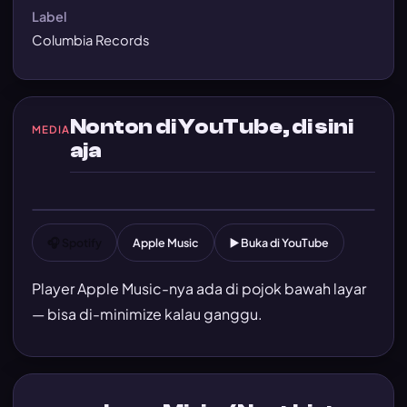
Label
Columbia Records
Nonton di YouTube, di sini
MEDIA
aja
Putar MV — Pretty Boy
Player YouTube dimuat pas lo klik
🎧 Spotify
Apple Music
▶️ Buka di YouTube
Player Apple Music-nya ada di pojok bawah layar
— bisa di-minimize kalau ganggu.