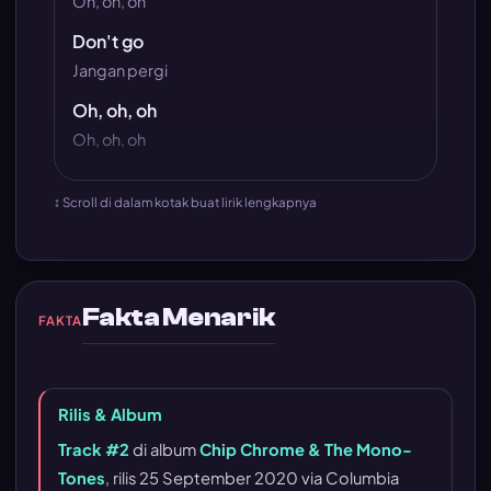
Oh, oh, oh
Don't go
Jangan pergi
Oh, oh, oh
Oh, oh, oh
↕ Scroll di dalam kotak buat lirik lengkapnya
Fakta Menarik
FAKTA
Rilis & Album
Track #2
di album
Chip Chrome & The Mono-
Tones
, rilis 25 September 2020 via Columbia