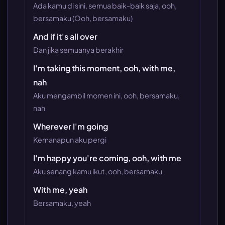
Ada kamu di sini, semua baik-baik saja, ooh,
bersamaku (Ooh, bersamaku)
And if it's all over
Dan jika semuanya berakhir
I'm taking this moment, ooh, with me,
nah
Aku mengambil momen ini, ooh, bersamaku,
nah
Wherever I'm going
Kemanapun aku pergi
I'm happy you're coming, ooh, with me
Aku senang kamu ikut, ooh, bersamaku
With me, yeah
Bersamaku, yeah