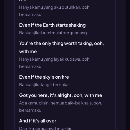
Hanya kamu yang aku butuhkan, ooh,
bersamaku
Even if the Earth starts shaking
Bahkan jika bumi mulai berguncang
You're the only thing worth taking, ooh,
with me
Hanya kamu yang layak kubawa, ooh,
bersamaku
Even if the sky's on fire
Bahkan jika langit terbakar
Got you here, it's alright, ooh, with me
Ada kamu di sini, semua baik-baik saja, ooh,
bersamaku
And if it's all over
Dan jika semuanya berakhir