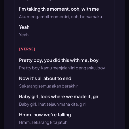
I'm taking this moment, ooh, with me
Aku mengambil momen ini, ooh, bersamaku
Yeah
Yeah
[VERSE]
Pretty boy
, you did this with me, boy
Pretty boy, kamu menjalani ini denganku, boy
Now it's all about to end
Sekarang semua akan berakhir
Baby girl, look where we made it, girl
Baby girl, lihat sejauh mana kita, girl
Hmm, now we're falling
Hmm, sekarang kita jatuh