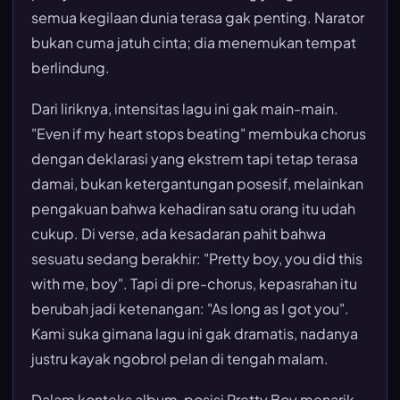
semua kegilaan dunia terasa gak penting. Narator
bukan cuma jatuh cinta; dia menemukan tempat
berlindung.
Dari liriknya, intensitas lagu ini gak main-main.
"Even if my heart stops beating" membuka chorus
dengan deklarasi yang ekstrem tapi tetap terasa
damai, bukan ketergantungan posesif, melainkan
pengakuan bahwa kehadiran satu orang itu udah
cukup. Di verse, ada kesadaran pahit bahwa
sesuatu sedang berakhir: "Pretty boy, you did this
with me, boy". Tapi di pre-chorus, kepasrahan itu
berubah jadi ketenangan: "As long as I got you".
Kami suka gimana lagu ini gak dramatis, nadanya
justru kayak ngobrol pelan di tengah malam.
Dalam konteks album, posisi Pretty Boy menarik